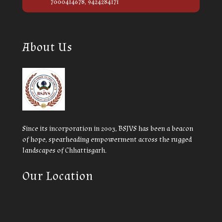
7000414678, 9424284171
About Us
Since its incorporation in 2003, BSJVS has been a beacon
of hope, spearheading empowerment across the rugged
landscapes of Chhattisgarh.
Our Location