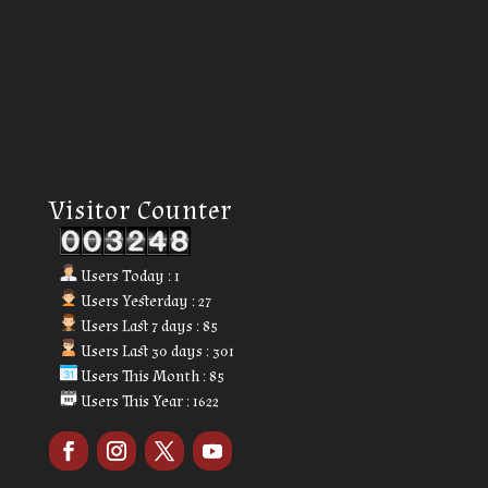
Our Visitor
Visitor Counter
Users Today : 1
Users Yesterday : 27
Users Last 7 days : 85
Users Last 30 days : 301
Users This Month : 85
Users This Year : 1622