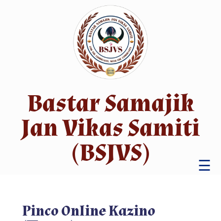
Bastar Samajik
Jan Vikas Samiti
(BSJVS)
☰
Pinco Online Kazino