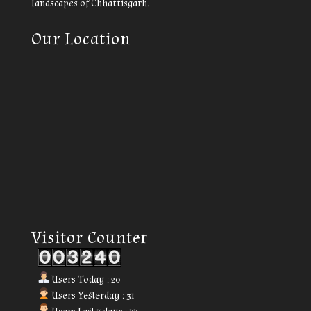
landscapes of Chhattisgarh.
Our Location
Our Visitor
Visitor Counter
Users Today : 20
Users Yesterday : 31