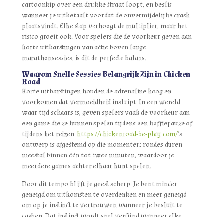
cartoonkip over een drukke straat loopt, en beslis
wanneer je uitbetaalt voordat de onvermijdelijke crash
plaatsvindt. Elke stap verhoogt de multiplier, maar het
risico groeit ook. Voor spelers die de voorkeur geven aan
korte uitbarstingen van actie boven lange
marathonsessies, is dit de perfecte balans.
Waarom Snelle Sessies Belangrijk Zijn in Chicken
Road
Korte uitbarstingen houden de adrenaline hoog en
voorkomen dat vermoeidheid insluipt. In een wereld
waar tijd schaars is, geven spelers vaak de voorkeur aan
een game die ze kunnen spelen tijdens een koffiepauze of
tijdens het reizen.
https://chickenroad-be-play.com/
’s
ontwerp is afgestemd op die momenten: rondes duren
meestal binnen één tot twee minuten, waardoor je
meerdere games achter elkaar kunt spelen.
Door dit tempo blijft je geest scherp. Je bent minder
geneigd om uitkomsten te overdenken en meer geneigd
om op je instinct te vertrouwen wanneer je besluit te
cashen. Dat instinct wordt snel verfijnd wanneer elke