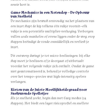
sessie kort is.
Game Mechanics in een Notendop – De Opbouw
van Snelheid
De mechanics zijn bewust eenvoudig: na het plaatsen van
een inzet stapt de kip telkens één vakje vooruit—elk
vakje is een potentiële multiplier-verhoging. Verborgen
vallen zoals manholes of ovens liggen onder de weg; erop
stappen beëindigt de ronde onmiddellijk en verliest je
inzet.
Dit ontwerp dwingt je tot micro‑beslissingen: bij elke
stap moet je beslissen of je doorgaat of uitbetaalt
voordat het volgende vakje zich onthult. Omdat de game
niet geautomatiseerd is, behoud je volledige controle
over het tempo—precies wat high‑intensity spelers
verlangen.
Kiezen van de Juiste Moeilijkheidsgraad voor
Snelvurende Spelletjes
Als je snelheid zoekt, begin dan met Easy modus (24
stappen). Het biedt een lager risicoprofiel en snellere