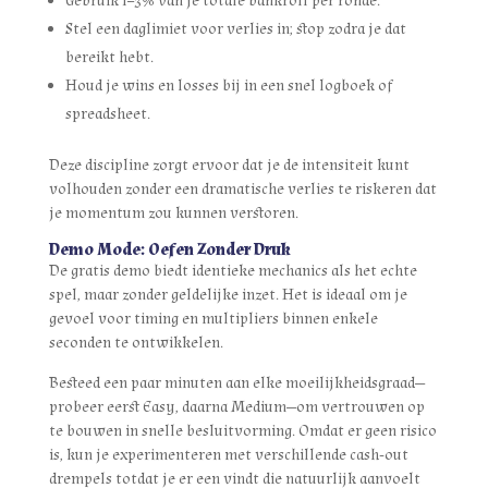
Gebruik 1–3% van je totale bankroll per ronde.
Stel een daglimiet voor verlies in; stop zodra je dat
bereikt hebt.
Houd je wins en losses bij in een snel logboek of
spreadsheet.
Deze discipline zorgt ervoor dat je de intensiteit kunt
volhouden zonder een dramatische verlies te riskeren dat
je momentum zou kunnen verstoren.
Demo Mode: Oefen Zonder Druk
De gratis demo biedt identieke mechanics als het echte
spel, maar zonder geldelijke inzet. Het is ideaal om je
gevoel voor timing en multipliers binnen enkele
seconden te ontwikkelen.
Besteed een paar minuten aan elke moeilijkheidsgraad—
probeer eerst Easy, daarna Medium—om vertrouwen op
te bouwen in snelle besluitvorming. Omdat er geen risico
is, kun je experimenteren met verschillende cash‑out
drempels totdat je er een vindt die natuurlijk aanvoelt