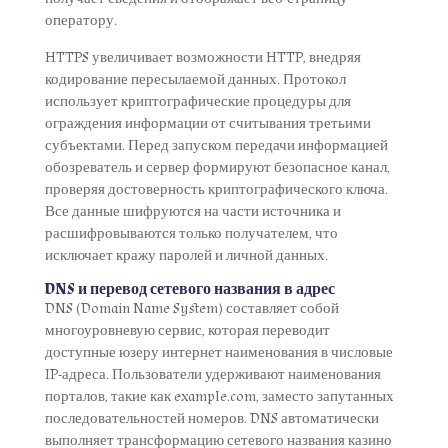
оператору.
HTTPS увеличивает возможности HTTP, внедряя
кодирование пересылаемой данных. Протокол
использует криптографические процедуры для
ограждения информации от считывания третьими
субъектами. Перед запуском передачи информацией
обозреватель и сервер формируют безопасное канал,
проверяя достоверность криптографического ключа.
Все данные шифруются на части источника и
расшифровываются только получателем, что
исключает кражу паролей и личной данных.
DNS и перевод сетевого названия в адрес
DNS (Domain Name System) составляет собой
многоуровневую сервис, которая переводит
доступные юзеру интернет наименования в числовые
IP-адреса. Пользователи удерживают наименования
порталов, такие как example.com, заместо запутанных
последовательностей номеров. DNS автоматически
выполняет трансформацию сетевого названия казино