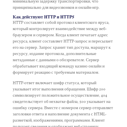
минимальную задержку транспортировки, что
принципиально для видеозвонков и онлайн-игр.
Как действуют HTTP и HTTPS
HTTP составляет собой протокол клиентского яруса,
который контролирует взаимодействие между веб-
браузером и сервером. Когда клиент печатает адрес
ресурса, клиент составляет HTTP-запрос и пересылает
его на сервер. Запрос хранит тип доступа, маршрут к
ресурсу, издание протокола, дополнительные
метаданные с данными о обозревателе. Сервер
обрабатывает входящий команду казино онлайн и
формирует реакцию с требуемым материалом.
HTTP-ответ включает шифр статуса, который
указывает итог выполнения обращения. Шифр 200
символизирует положительное осуществление, 404
свидетельствует об нехватке файла, 500 указывает на
ошибку сервера. Вместе с номером сервер отправляет
заголовки ответа и наполнение документа с HTML-
разметкой, изображениями, программами. Клиент
получает сведения и отображает веб-страницу