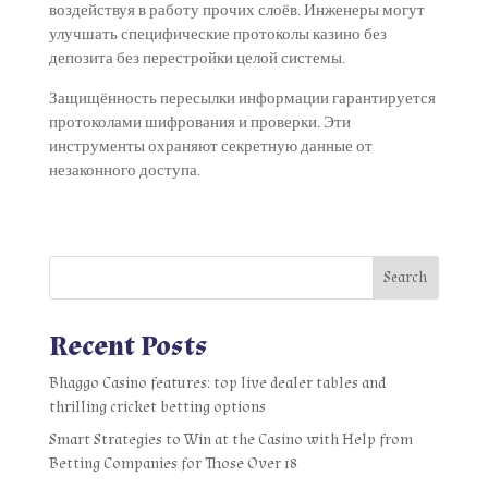
воздействуя в работу прочих слоёв. Инженеры могут
улучшать специфические протоколы казино без
депозита без перестройки целой системы.
Защищённость пересылки информации гарантируется
протоколами шифрования и проверки. Эти
инструменты охраняют секретную данные от
незаконного доступа.
Search
Recent Posts
Bhaggo Casino features: top live dealer tables and
thrilling cricket betting options
Smart Strategies to Win at the Casino with Help from
Betting Companies for Those Over 18