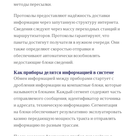
методы пересылки.
Протоколы предоставляют надёжность доставки
информации через запутанную структуру интернета.
Сведения следуют через массу переходных станций и
маршрутизаторов. Протоколы гарантируют, что
пакеты достигнут получателя в нужном очереди. Они
также определяют скоростью отправки и
обеспечивают автоматически возобновлять
недостающие блоки сведений.
Как приборы делятся информацией в системе
Обмен информацией между приборами стартует с
дробления информации на компактные блоки, которые
называются блоками. Каждый сегмент содержит часть
отправляемого сообщения, идентификатор источника
и адресата, техническую информацию. Сегментация
на блоки обеспечивает результативно эксплуатировать
казино передающую мощность тракта и отправлять
информацию по разным трассам.