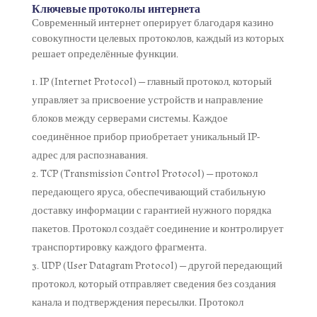
Ключевые протоколы интернета
Современный интернет оперирует благодаря казино
совокупности целевых протоколов, каждый из которых
решает определённые функции.
IP (Internet Protocol) — главный протокол, который
управляет за присвоение устройств и направление
блоков между серверами системы. Каждое
соединённое прибор приобретает уникальный IP-
адрес для распознавания.
TCP (Transmission Control Protocol) — протокол
передающего яруса, обеспечивающий стабильную
доставку информации с гарантией нужного порядка
пакетов. Протокол создаёт соединение и контролирует
транспортировку каждого фрагмента.
UDP (User Datagram Protocol) — другой передающий
протокол, который отправляет сведения без создания
канала и подтверждения пересылки. Протокол