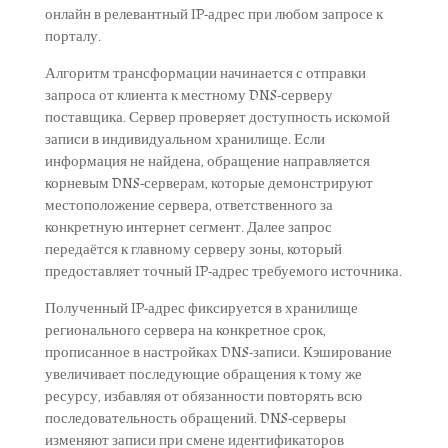
онлайн в релевантный IP-адрес при любом запросе к
порталу.
Алгоритм трансформации начинается с отправки
запроса от клиента к местному DNS-серверу
поставщика. Сервер проверяет доступность искомой
записи в индивидуальном хранилище. Если
информация не найдена, обращение направляется
корневым DNS-серверам, которые демонстрируют
местоположение сервера, ответственного за
конкретную интернет сегмент. Далее запрос
передаётся к главному серверу зоны, который
предоставляет точный IP-адрес требуемого источника.
Полученный IP-адрес фиксируется в хранилище
регионального сервера на конкретное срок,
прописанное в настройках DNS-записи. Кэширование
увеличивает последующие обращения к тому же
ресурсу, избавляя от обязанности повторять всю
последовательность обращений. DNS-серверы
изменяют записи при смене идентификаторов