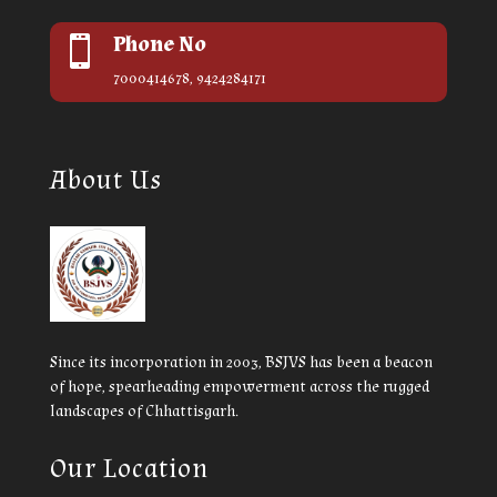
Phone No

7000414678, 9424284171
About Us
Since its incorporation in 2003, BSJVS has been a beacon
of hope, spearheading empowerment across the rugged
landscapes of Chhattisgarh.
Our Location