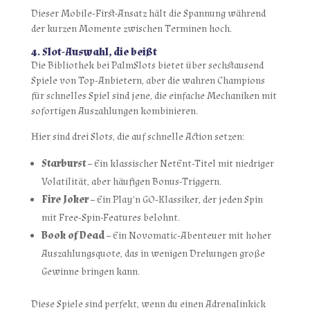
Dieser Mobile‑First-Ansatz hält die Spannung während
der kurzen Momente zwischen Terminen hoch.
4. Slot-Auswahl, die beißt
Die Bibliothek bei PalmSlots bietet über sechstausend
Spiele von Top‑Anbietern, aber die wahren Champions
für schnelles Spiel sind jene, die einfache Mechaniken mit
sofortigen Auszahlungen kombinieren.
Hier sind drei Slots, die auf schnelle Action setzen:
Starburst
– Ein klassischer NetEnt-Titel mit niedriger
Volatilität, aber häufigen Bonus-Triggern.
Fire Joker
– Ein Play’n GO‑Klassiker, der jeden Spin
mit Free‑Spin-Features belohnt.
Book of Dead
– Ein Novomatic‑Abenteuer mit hoher
Auszahlungsquote, das in wenigen Drehungen große
Gewinne bringen kann.
Diese Spiele sind perfekt, wenn du einen Adrenalinkick