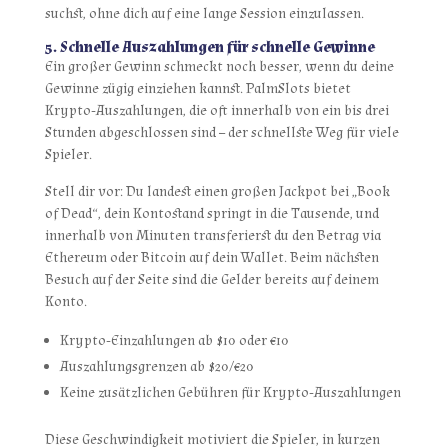
suchst, ohne dich auf eine lange Session einzulassen.
5. Schnelle Auszahlungen für schnelle Gewinne
Ein großer Gewinn schmeckt noch besser, wenn du deine
Gewinne zügig einziehen kannst. PalmSlots bietet
Krypto‑Auszahlungen, die oft innerhalb von ein bis drei
Stunden abgeschlossen sind – der schnellste Weg für viele
Spieler.
Stell dir vor: Du landest einen großen Jackpot bei „Book
of Dead“, dein Kontostand springt in die Tausende, und
innerhalb von Minuten transferierst du den Betrag via
Ethereum oder Bitcoin auf dein Wallet. Beim nächsten
Besuch auf der Seite sind die Gelder bereits auf deinem
Konto.
Krypto‑Einzahlungen ab $10 oder €10
Auszahlungsgrenzen ab $20/€20
Keine zusätzlichen Gebühren für Krypto‑Auszahlungen
Diese Geschwindigkeit motiviert die Spieler, in kurzen