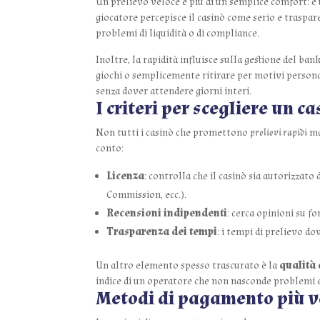
Un prelievo veloce è più di un semplice comfort: è u
giocatore percepisce il casinò come serio e traspare
problemi di liquidità o di compliance.
Inoltre, la rapidità influisce sulla gestione del ban
giochi o semplicemente ritirare per motivi persona
senza dover attendere giorni interi.
I criteri per scegliere un c
Non tutti i casinò che promettono
prelievi rapidi
ma
conto:
Licenza
: controlla che il casinò sia autorizza
Commission, ecc.).
Recensioni indipendenti
: cerca opinioni su fo
Trasparenza dei tempi
: i tempi di prelievo d
Un altro elemento spesso trascurato è la
qualità 
indice di un operatore che non nasconde problemi 
Metodi di pagamento più v