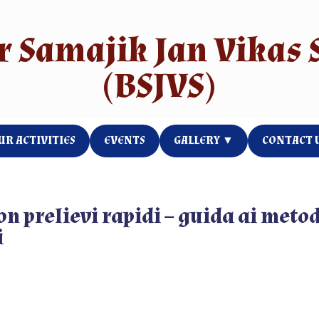
e Goes Here
r Samajik Jan Vikas 
(BSJVS)
UR ACTIVITIES
EVENTS
GALLERY ▼
CONTACT 
on prelievi rapidi – guida ai meto
i