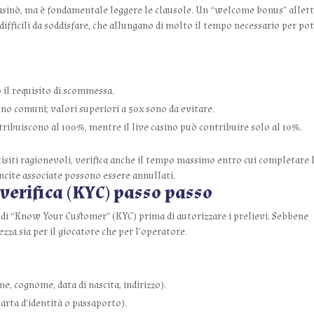
casinò, ma è fondamentale leggere le clausole. Un “welcome bonus” allet
ifficili da soddisfare, che allungano di molto il tempo necessario per po
so il requisito di scommessa.
sono comuni; valori superiori a 50x sono da evitare.
ntribuiscono al 100%, mentre il live casino può contribuire solo al 10%.
isiti ragionevoli, verifica anche il tempo massimo entro cui completare 
ncite associate possono essere annullati.
 verifica (KYC) passo passo
 di “Know Your Customer” (KYC) prima di autorizzare i prelievi. Sebbene
zza sia per il giocatore che per l’operatore.
, cognome, data di nascita, indirizzo).
arta d’identità o passaporto).