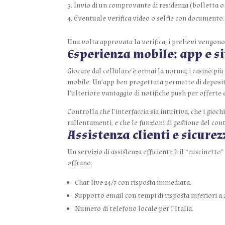
Invio di un comprovante di residenza (bolletta o
Eventuale verifica video o selfie con documento.
Una volta approvata la verifica, i prelievi vengono
Esperienza mobile: app e s
Giocare dal cellulare è ormai la norma; i casinò pi
mobile. Un’app ben progettata permette di deposita
l’ulteriore vantaggio di notifiche push per offerte 
Controlla che l’interfaccia sia intuitiva, che i gioch
rallentamenti, e che le funzioni di gestione del cont
Assistenza clienti e sicure
Un servizio di assistenza efficiente è il “cuscinetto
offrano:
Chat live 24/7 con risposta immediata.
Supporto email con tempi di risposta inferiori a 
Numero di telefono locale per l’Italia.