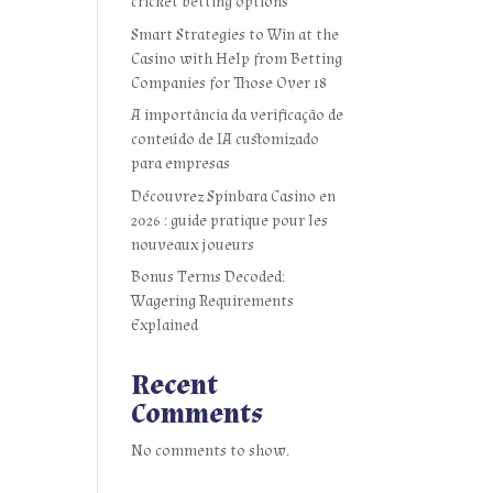
cricket betting options
Smart Strategies to Win at the
Casino with Help from Betting
Companies for Those Over 18
A importância da verificação de
conteúdo de IA customizado
para empresas
Découvrez Spinbara Casino en
2026 : guide pratique pour les
nouveaux joueurs
Bonus Terms Decoded:
Wagering Requirements
Explained
Recent
Comments
No comments to show.