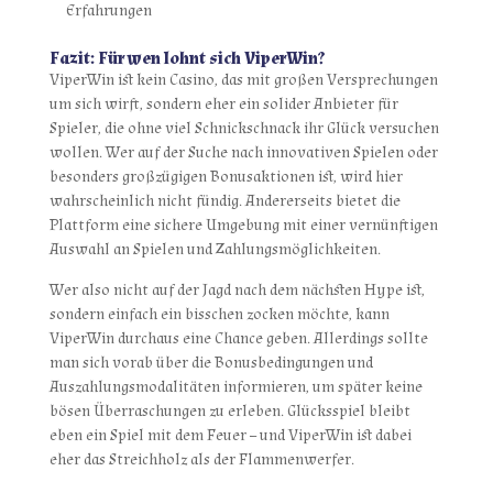
Erfahrungen
Fazit: Für wen lohnt sich ViperWin?
ViperWin ist kein Casino, das mit großen Versprechungen
um sich wirft, sondern eher ein solider Anbieter für
Spieler, die ohne viel Schnickschnack ihr Glück versuchen
wollen. Wer auf der Suche nach innovativen Spielen oder
besonders großzügigen Bonusaktionen ist, wird hier
wahrscheinlich nicht fündig. Andererseits bietet die
Plattform eine sichere Umgebung mit einer vernünftigen
Auswahl an Spielen und Zahlungsmöglichkeiten.
Wer also nicht auf der Jagd nach dem nächsten Hype ist,
sondern einfach ein bisschen zocken möchte, kann
ViperWin durchaus eine Chance geben. Allerdings sollte
man sich vorab über die Bonusbedingungen und
Auszahlungsmodalitäten informieren, um später keine
bösen Überraschungen zu erleben. Glücksspiel bleibt
eben ein Spiel mit dem Feuer – und ViperWin ist dabei
eher das Streichholz als der Flammenwerfer.