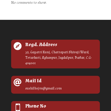
No comments to show.
Regd. Address

35, Gayatri Kunj, Chatrapati Shivaji Ward,
Tetarkuti, Aghanpur, Jagdalpur, Bastar, C.G-
494001
Mail Id

sushilbsjvs@gmail.com
Phone No
