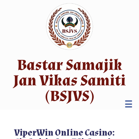
Bastar Samajik
Jan Vikas Samiti
(BSJVS)
☰
ViperWin Online Casino: