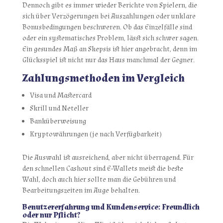
Dennoch gibt es immer wieder Berichte von Spielern, die
sich über Verzögerungen bei Auszahlungen oder unklare
Bonusbedingungen beschweren. Ob das Einzelfälle sind
oder ein systematisches Problem, lässt sich schwer sagen.
Ein gesundes Maß an Skepsis ist hier angebracht, denn im
Glücksspiel ist nicht nur das Haus manchmal der Gegner.
Zahlungsmethoden im Vergleich
Visa und Mastercard
Skrill und Neteller
Banküberweisung
Kryptowährungen (je nach Verfügbarkeit)
Die Auswahl ist ausreichend, aber nicht überragend. Für
den schnellen Cashout sind E-Wallets meist die beste
Wahl, doch auch hier sollte man die Gebühren und
Bearbeitungszeiten im Auge behalten.
Benutzererfahrung und Kundenservice: Freundlich
oder nur Pflicht?