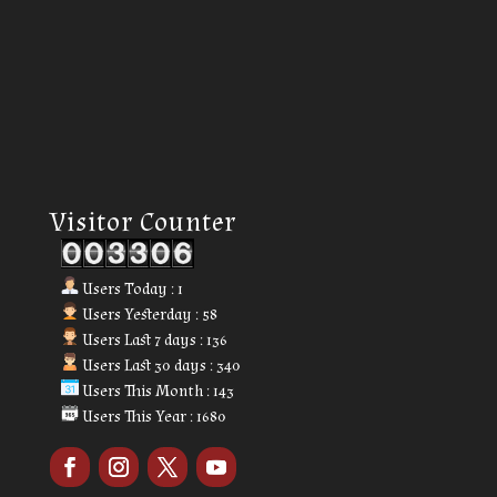
Our Visitor
Visitor Counter
Users Today : 1
Users Yesterday : 58
Users Last 7 days : 136
Users Last 30 days : 340
Users This Month : 143
Users This Year : 1680