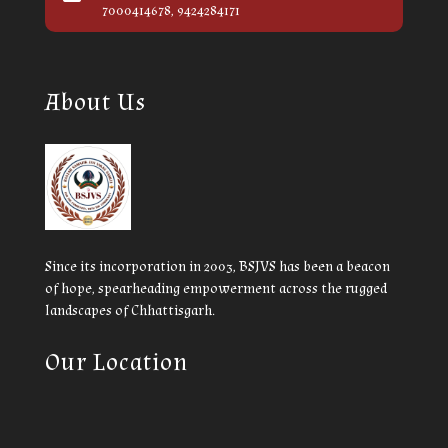
7000414678, 9424284171
About Us
Since its incorporation in 2003, BSJVS has been a beacon
of hope, spearheading empowerment across the rugged
landscapes of Chhattisgarh.
Our Location