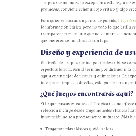
Tropica Casino no es la excepción a esta regla no es
promesas, conviene echar un ojo crítico y algo escé
Para quienes buscan un punto de partida,
https://e
la información básica, pero no todo lo que brilla es
transparencia es un lujo que no siempre se encuent
que merecen ser analizadas con lupa.
Diseño y experiencia de us
El diseño de Tropica Casino podría describirse com
espectacularidad visual termina por distraer más 
aguja en un pajar de neones y animaciones. La exp
interfaces limpias y directas, esto puede ser un fasti
¿Qué juegos encontrarás aquí?
Si lo que buscas es variedad, Tropica Casino ofrece
selección incluye desde tragamonedas clásicas hast
innovación no son precisamente su fuerte. Más bien
Tragamonedas clásicas y video slots