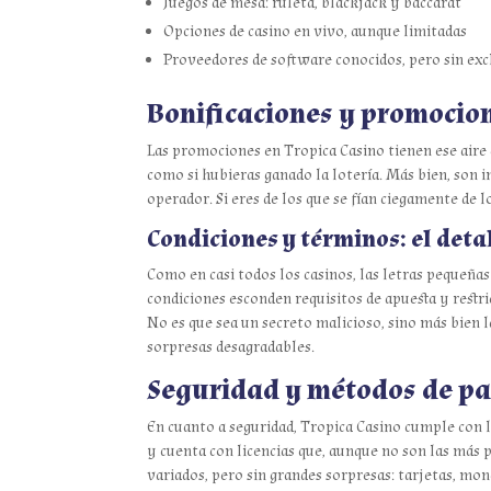
Juegos de mesa: ruleta, blackjack y baccarat
Opciones de casino en vivo, aunque limitadas
Proveedores de software conocidos, pero sin exc
Bonificaciones y promocion
Las promociones en Tropica Casino tienen ese aire
como si hubieras ganado la lotería. Más bien, so
operador. Si eres de los que se fían ciegamente de 
Condiciones y términos: el deta
Como en casi todos los casinos, las letras pequeña
condiciones esconden requisitos de apuesta y restr
No es que sea un secreto malicioso, sino más bien 
sorpresas desagradables.
Seguridad y métodos de pag
En cuanto a seguridad, Tropica Casino cumple con l
y cuenta con licencias que, aunque no son las más p
variados, pero sin grandes sorpresas: tarjetas, mon