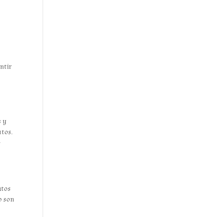
ntir
l
s y
utos.
e
atos
o son