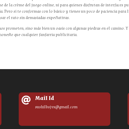
e de la crème del juego online, ni para quienes disfrutan de interfaces pu
 Pero si te conformas con lo básico y tienes un poco de paciencia para l
sar el rato sin demasiadas expectativas.
os prometen, sino más bien un oasis con algunas piedras en el camino. Y
honesto que cualquier fanfarria publicitaria.
Mail Id

sushilbsjvs@gmail.com