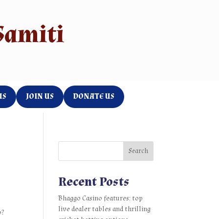
Samiti
US
JOIN US
DONATE US
Search
Recent Posts
Bhaggo Casino features: top
live dealer tables and thrilling
o?