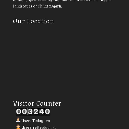
landscapes of Chhattisgarh.
Our Location
Our Visitor
Visitor Counter
Users Today : 20
Users Yesterday : 31