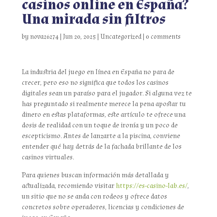
casinos online en España?
Una mirada sin filtros
by
nova26274
|
Jun 20, 2025
|
Uncategorized
|
0 comments
La industria del juego en línea en España no para de
crecer, pero eso no significa que todos los casinos
digitales sean un paraíso para el jugador. Si alguna vez te
has preguntado si realmente merece la pena apostar tu
dinero en estas plataformas, este artículo te ofrece una
dosis de realidad con un toque de ironía y un poco de
escepticismo. Antes de lanzarte a la piscina, conviene
entender qué hay detrás de la fachada brillante de los
casinos virtuales.
Para quienes buscan información más detallada y
actualizada, recomiendo visitar
https://es-casino-lab.es/
,
un sitio que no se anda con rodeos y ofrece datos
concretos sobre operadores, licencias y condiciones de