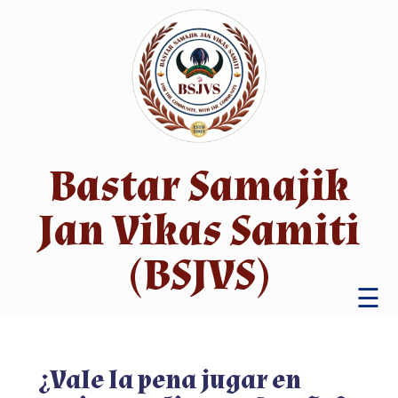
Bastar Samajik
Jan Vikas Samiti
(BSJVS)
☰
¿Vale la pena jugar en