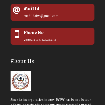
Mail Id

sushilbsjvs@gmail.com
Phone No

7000414678, 9424284171
About Us
Since its incorporation in 2003, BSJVS has been a beacon
of hope, spearheading empowerment across the rugged