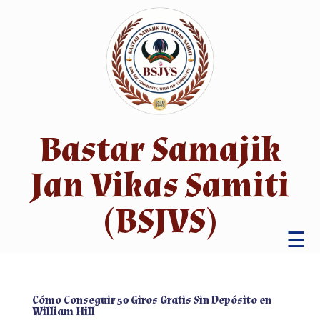
Bastar Samajik
Jan Vikas Samiti
(BSJVS)
☰
Cómo Conseguir 50 Giros Gratis Sin Depósito en
William Hill