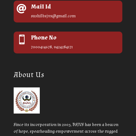
Mail Id

sushilbsjvs@gmail.com
Phone No

7000414678, 9424284171
About Us
Since its incorporation in 2003, BSJVS has been a beacon
of hope, spearheading empowerment across the rugged