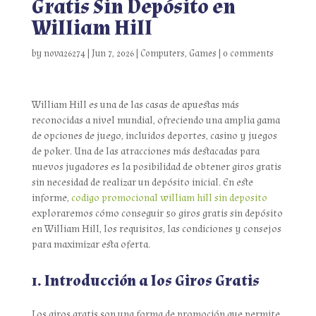
Gratis Sin Depósito en
William Hill
by
nova26274
|
Jun 7, 2026
|
Computers, Games
|
0 comments
William Hill es una de las casas de apuestas más
reconocidas a nivel mundial, ofreciendo una amplia gama
de opciones de juego, incluidos deportes, casino y juegos
de poker. Una de las atracciones más destacadas para
nuevos jugadores es la posibilidad de obtener giros gratis
sin necesidad de realizar un depósito inicial. En este
informe,
codigo promocional william hill sin deposito
exploraremos cómo conseguir 50 giros gratis sin depósito
en William Hill, los requisitos, las condiciones y consejos
para maximizar esta oferta.
1. Introducción a los Giros Gratis
Los giros gratis son una forma de promoción que permite