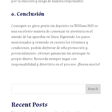
por la emoción y juega de manera responsable.
6. Conclusión
Conseguir 50 giros gratis sin depósito en William Hill es
una excelente manera de comenzar tu aventura en el
mundo de las apuestas en línea. Siguiendo los pasos
mencionados y teniendo en cuenta los términos y
condiciones, podrás disfrutar de esta promoción y,
potencialmente, obtener ganancias sin arriesgar tu
propio dinero. Recuerda siempre jugar con
responsabilidad y divertirte en el proceso. ¡Buena suerte!
Search
Recent Posts