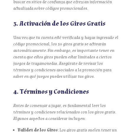
buscar en sitios de confianza que ofrezcan información
actualizada sobre códigos promocionales.
3. Activación de los Giros Gratis
Una vez que tu cuenta esté verificada y hayas ingresado el
código promocional, los 50 giros gratis se activarán
automáticamente. Sin embargo, es importante tener en
cuenta que estos giros pueden estar limitados a ciertos
juegos de tragamonedas. Asegúrate de revisar los
términos y condiciones asociados a la promoción para
saber en qué juegos puedes utilizar tus giros.
4. Términos y Condiciones
Antes de comenzar a jugar, es fundamental leer los
términos y condiciones relacionados con los giros gratis.
Algunos aspectos a considerar incluyen:
Validez de los Giros
: Los giros gratis suelen tener un