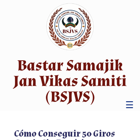
Bastar Samajik
Jan Vikas Samiti
(BSJVS)
☰
Cómo Conseguir 50 Giros