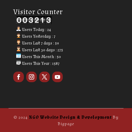
Our Visitor
Visitor Counter
Users Today : 24
Users Yesterday : 7
Users Last 7 days : 59
Users Last 30 days : 275
Users This Month : 50
Users This Year : 1587
© 2024
NGO Website
Design & Development
By
Bigpage