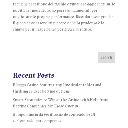
tecniche di gestione del rischio e rimanere aggiornati sulle
novità del mercato sono passi fondamentali per
migliorare le proprie performance. Ricordate sempre che
il gioco deve essere un piacere e che la prudenza è la
chiave per un’esperienza positiva e duratura.
Search
Recent Posts
Bhaggo Casino features: top live dealer tables and
thrilling cricket betting options
Smart Strategies to Win at the Casino with Help from
Betting Companies for Those Over 18
A importância da verificação de conteúdo de IA
customizado para empresas