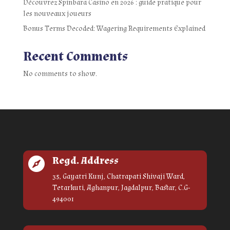
Découvrez Spinbara Casino en 2026 : guide pratique pour
les nouveaux joueurs
Bonus Terms Decoded: Wagering Requirements Explained
Recent Comments
No comments to show.
Regd. Address

35, Gayatri Kunj, Chatrapati Shivaji Ward,
Tetarkuti, Aghanpur, Jagdalpur, Bastar, C.G-
494001