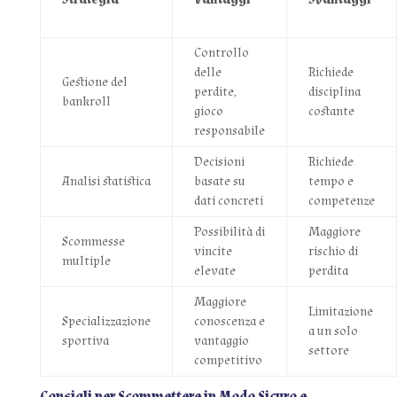
Controllo
delle
Richiede
Gestione del
perdite,
disciplina
bankroll
gioco
costante
responsabile
Decisioni
Richiede
Analisi statistica
basate su
tempo e
dati concreti
competenze
Possibilità di
Maggiore
Scommesse
vincite
rischio di
multiple
elevate
perdita
Maggiore
Limitazione
Specializzazione
conoscenza e
a un solo
sportiva
vantaggio
settore
competitivo
Consigli per Scommettere in Modo Sicuro e