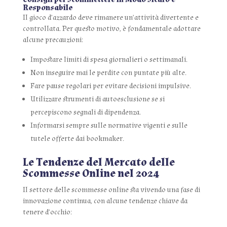
Responsabile
Il gioco d’azzardo deve rimanere un’attività divertente e
controllata. Per questo motivo, è fondamentale adottare
alcune precauzioni:
Impostare limiti di spesa giornalieri o settimanali.
Non inseguire mai le perdite con puntate più alte.
Fare pause regolari per evitare decisioni impulsive.
Utilizzare strumenti di autoesclusione se si
percepiscono segnali di dipendenza.
Informarsi sempre sulle normative vigenti e sulle
tutele offerte dai bookmaker.
Le Tendenze del Mercato delle
Scommesse Online nel 2024
Il settore delle scommesse online sta vivendo una fase di
innovazione continua, con alcune tendenze chiave da
tenere d’occhio: