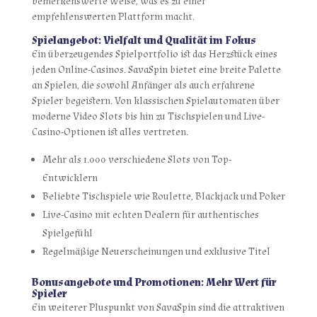
bemerkenswerte Weise, was es zu einer
empfehlenswerten Plattform macht.
Spielangebot: Vielfalt und Qualität im Fokus
Ein überzeugendes Spielportfolio ist das Herzstück eines
jeden Online-Casinos. SavaSpin bietet eine breite Palette
an Spielen, die sowohl Anfänger als auch erfahrene
Spieler begeistern. Von klassischen Spielautomaten über
moderne Video Slots bis hin zu Tischspielen und Live-
Casino-Optionen ist alles vertreten.
Mehr als 1.000 verschiedene Slots von Top-
Entwicklern
Beliebte Tischspiele wie Roulette, Blackjack und Poker
Live-Casino mit echten Dealern für authentisches
Spielgefühl
Regelmäßige Neuerscheinungen und exklusive Titel
Bonusangebote und Promotionen: Mehr Wert für
Spieler
Ein weiterer Pluspunkt von SavaSpin sind die attraktiven