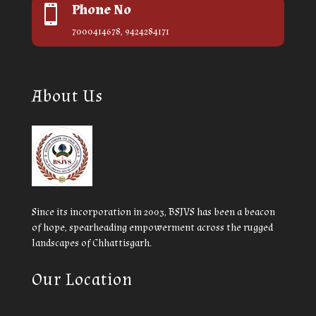
Phone No

7000414678, 9424284171
About Us
Since its incorporation in 2003, BSJVS has been a beacon
of hope, spearheading empowerment across the rugged
landscapes of Chhattisgarh.
Our Location