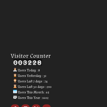
Our Visitor
Visitor Counter
Users Today : 8
Users Yesterday : 31
Users Last 7 days : 74
Users Last 30 days : 290
Users This Month : 65
Users This Year : 1602