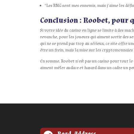
“Les RNG sont mes ennemis, mais j’aime les défis
Conclusion : Roobet, pour q
Si votre idée du casino en ligne se limite à des ma
revanche, pour les joueurs qui aiment sortir des s
qui ne se prend pas trop au sérieux, ce site offre 
être un frein, mais la mise sur les cryptomonnaies r
En somme, Roobet n’est pas un casino pour tout le 
aiment mêler audace et hasard dans un cadre un pe
Regd. Address