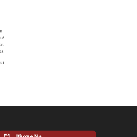
En
uté
eut
es.
qui
Phone No