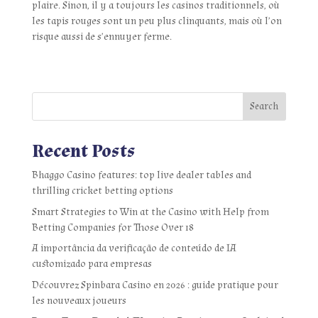
plaire. Sinon, il y a toujours les casinos traditionnels, où
les tapis rouges sont un peu plus clinquants, mais où l’on
risque aussi de s’ennuyer ferme.
Search
Recent Posts
Bhaggo Casino features: top live dealer tables and
thrilling cricket betting options
Smart Strategies to Win at the Casino with Help from
Betting Companies for Those Over 18
A importância da verificação de conteúdo de IA
customizado para empresas
Découvrez Spinbara Casino en 2026 : guide pratique pour
les nouveaux joueurs