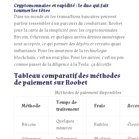
Cryptomonnaies et rapidité : le duo qui fait
tourner les têtes
Dans un monde où les transactions bancaires peuvent
parfois ressembler à un parcours du combattant, Roobet
joue la carte de la simplicité avec les cryptomonnaies.
Bitcoin, Ethereum, et quelques autres devises numériques
sont acceptés, ce qui permet des dépôts et retraits quasi
instantanés. Pour les amateurs de la technologie
blockchain, c’est un vrai plus. Pour les autres, c’est un peu
comme passer de la diligence à la Tesla : ça décoiffe.
Tableau comparatif des méthodes
de paiement sur Roobet
Méthodes de paiement disponibles
Temps de
Méthode
Frais
Acces
traitement
Quelques
Bitcoin
Faibles
Élevé
minutes
Ethereum
Instantané
Modérés
Élevé