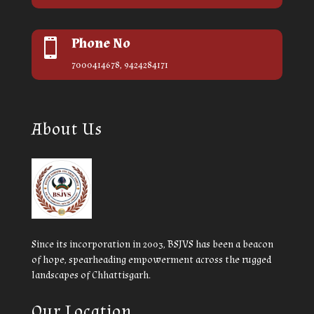
Phone No

7000414678, 9424284171
About Us
Since its incorporation in 2003, BSJVS has been a beacon
of hope, spearheading empowerment across the rugged
landscapes of Chhattisgarh.
Our Location