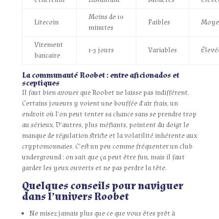
Moins de 10
Litecoin
Faibles
Moye
minutes
Virement
1-3 jours
Variables
Élevé
bancaire
La communauté Roobet : entre aficionados et
sceptiques
Il faut bien avouer que Roobet ne laisse pas indifférent.
Certains joueurs y voient une bouffée d’air frais, un
endroit où l’on peut tenter sa chance sans se prendre trop
au sérieux. D’autres, plus méfiants, pointent du doigt le
manque de régulation stricte et la volatilité inhérente aux
cryptomonnaies. C’est un peu comme fréquenter un club
underground : on sait que ça peut être fun, mais il faut
garder les yeux ouverts et ne pas perdre la tête.
Quelques conseils pour naviguer
dans l’univers Roobet
Ne misez jamais plus que ce que vous êtes prêt à