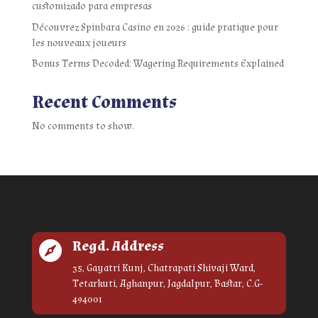
customizado para empresas
Découvrez Spinbara Casino en 2026 : guide pratique pour
les nouveaux joueurs
Bonus Terms Decoded: Wagering Requirements Explained
Recent Comments
No comments to show.
Regd. Address

35, Gayatri Kunj, Chatrapati Shivaji Ward,
Tetarkuti, Aghanpur, Jagdalpur, Bastar, C.G-
494001