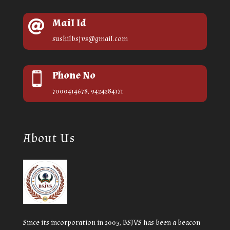
Mail Id

sushilbsjvs@gmail.com
Phone No

7000414678, 9424284171
About Us
Since its incorporation in 2003, BSJVS has been a beacon