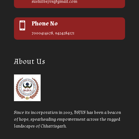
sushilbsjvs@gmail.com
Phone No

7000414678, 9424284171
About Us
Since its incorporation in 2003, BSJVS has been a beacon
of hope, spearheading empowerment across the rugged
landscapes of Chhattisgarh.