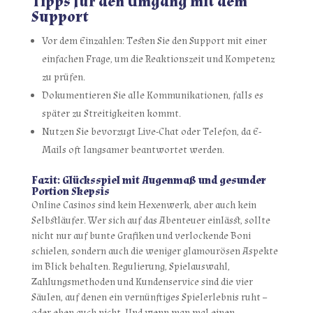
Tipps für den Umgang mit dem
Support
Vor dem Einzahlen: Testen Sie den Support mit einer
einfachen Frage, um die Reaktionszeit und Kompetenz
zu prüfen.
Dokumentieren Sie alle Kommunikationen, falls es
später zu Streitigkeiten kommt.
Nutzen Sie bevorzugt Live-Chat oder Telefon, da E-
Mails oft langsamer beantwortet werden.
Fazit: Glücksspiel mit Augenmaß und gesunder
Portion Skepsis
Online Casinos sind kein Hexenwerk, aber auch kein
Selbstläufer. Wer sich auf das Abenteuer einlässt, sollte
nicht nur auf bunte Grafiken und verlockende Boni
schielen, sondern auch die weniger glamourösen Aspekte
im Blick behalten. Regulierung, Spielauswahl,
Zahlungsmethoden und Kundenservice sind die vier
Säulen, auf denen ein vernünftiges Spielerlebnis ruht –
oder eben auch nicht. Und wenn man mal einen