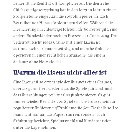
Leider ist die Realität oft komplizierter. Die deutsche
Glücksspielgesetzgebung hat in den letzten Jahren einige
Stolpersteine eingebaut, die sowohl Spieler als auch
Betreiber vor Herausforderungen stellen. Während die
Lizenzierung in Schleswig-Holstein als Vorreiter gilt, sind
andere Bundesländer noch im Prozess der Anpassung. Das
bedeutet: Nicht jedes Casino mit einer Lizenz ist
automatisch vertrauenswürdig, und manche Anbieter
operieren in einer rechtlichen Grauzone, die einem
Seiltanz ohne Netz gleicht.
Warum die Lizenz nicht alles ist
Eine Lizenz ist so etwas wie der Ausweis eines Casinos,
aber sie garantiert weder, dass die Spiele fair sind, noch
dass Auszahlungen reibungslos funktionieren. Es gibt
immer wieder Berichte von Spielern, die trotz scheinbar
regulierter Anbieter auf Probleme stoßen. Deshalb sollte
man nicht nur auf das Papier starren, sondern auch
Erfahrungsberichte, Spielauswahl und Kundenservice
unter die Lupe nehmen.