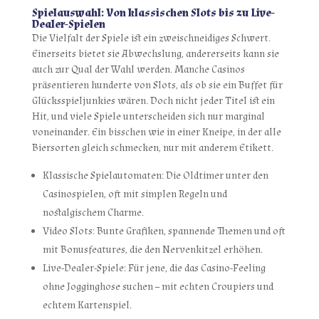
Spielauswahl: Von klassischen Slots bis zu Live-
Dealer-Spielen
Die Vielfalt der Spiele ist ein zweischneidiges Schwert.
Einerseits bietet sie Abwechslung, andererseits kann sie
auch zur Qual der Wahl werden. Manche Casinos
präsentieren hunderte von Slots, als ob sie ein Buffet für
Glücksspieljunkies wären. Doch nicht jeder Titel ist ein
Hit, und viele Spiele unterscheiden sich nur marginal
voneinander. Ein bisschen wie in einer Kneipe, in der alle
Biersorten gleich schmecken, nur mit anderem Etikett.
Klassische Spielautomaten: Die Oldtimer unter den
Casinospielen, oft mit simplen Regeln und
nostalgischem Charme.
Video Slots: Bunte Grafiken, spannende Themen und oft
mit Bonusfeatures, die den Nervenkitzel erhöhen.
Live-Dealer-Spiele: Für jene, die das Casino-Feeling
ohne Jogginghose suchen – mit echten Croupiers und
echtem Kartenspiel.