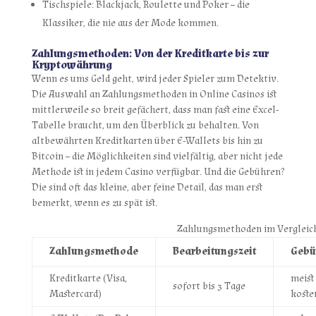
Tischspiele: Blackjack, Roulette und Poker – die
Klassiker, die nie aus der Mode kommen.
Zahlungsmethoden: Von der Kreditkarte bis zur
Kryptowährung
Wenn es ums Geld geht, wird jeder Spieler zum Detektiv.
Die Auswahl an Zahlungsmethoden in Online Casinos ist
mittlerweile so breit gefächert, dass man fast eine Excel-
Tabelle braucht, um den Überblick zu behalten. Von
altbewährten Kreditkarten über E-Wallets bis hin zu
Bitcoin – die Möglichkeiten sind vielfältig, aber nicht jede
Methode ist in jedem Casino verfügbar. Und die Gebühren?
Die sind oft das kleine, aber feine Detail, das man erst
bemerkt, wenn es zu spät ist.
Zahlungsmethoden im Vergleic
Zahlungsmethode
Bearbeitungszeit
Gebü
Kreditkarte (Visa,
meist
sofort bis 3 Tage
Mastercard)
koste