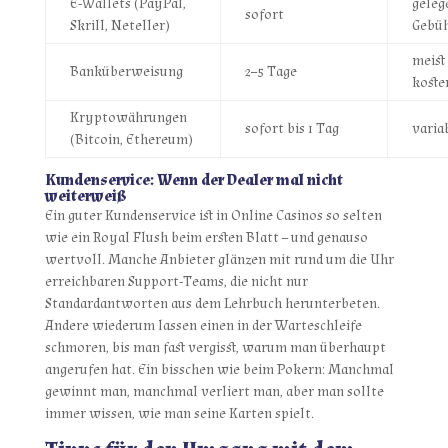
E-Wallets (PayPal,
geleg
sofort
Skrill, Neteller)
Gebü
meist
Banküberweisung
2–5 Tage
koste
Kryptowährungen
sofort bis 1 Tag
varia
(Bitcoin, Ethereum)
Kundenservice: Wenn der Dealer mal nicht
weiterweiß
Ein guter Kundenservice ist in Online Casinos so selten
wie ein Royal Flush beim ersten Blatt – und genauso
wertvoll. Manche Anbieter glänzen mit rund um die Uhr
erreichbaren Support-Teams, die nicht nur
Standardantworten aus dem Lehrbuch herunterbeten.
Andere wiederum lassen einen in der Warteschleife
schmoren, bis man fast vergisst, warum man überhaupt
angerufen hat. Ein bisschen wie beim Pokern: Manchmal
gewinnt man, manchmal verliert man, aber man sollte
immer wissen, wie man seine Karten spielt.