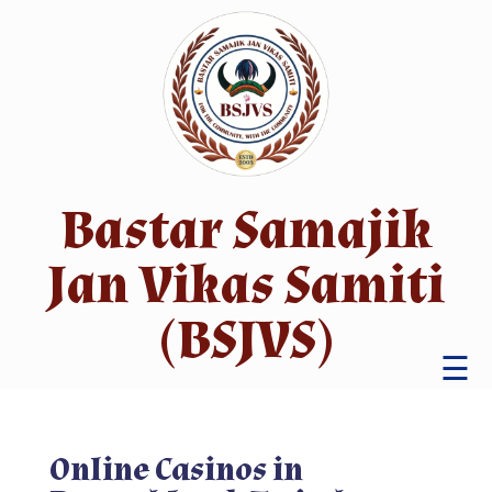
Bastar Samajik
Jan Vikas Samiti
(BSJVS)
☰
Online Casinos in