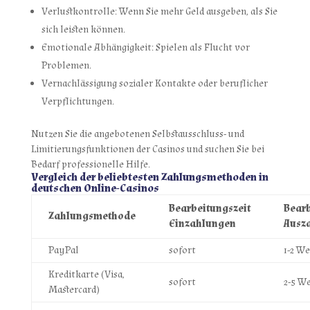
Verlustkontrolle: Wenn Sie mehr Geld ausgeben, als Sie
sich leisten können.
Emotionale Abhängigkeit: Spielen als Flucht vor
Problemen.
Vernachlässigung sozialer Kontakte oder beruflicher
Verpflichtungen.
Nutzen Sie die angebotenen Selbstausschluss- und
Limitierungsfunktionen der Casinos und suchen Sie bei
Bedarf professionelle Hilfe.
Vergleich der beliebtesten Zahlungsmethoden in
deutschen Online-Casinos
Bearbeitungszeit
Bearb
Zahlungsmethode
Einzahlungen
Ausz
PayPal
sofort
1-2 W
Kreditkarte (Visa,
sofort
2-5 W
Mastercard)