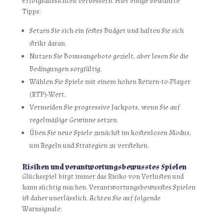
Erfolgsaussichten verbessern. Hier einige bewährte
Tipps:
Setzen Sie sich ein festes Budget und halten Sie sich
strikt daran.
Nutzen Sie Bonusangebote gezielt, aber lesen Sie die
Bedingungen sorgfältig.
Wählen Sie Spiele mit einem hohen Return-to-Player
(RTP)-Wert.
Vermeiden Sie progressive Jackpots, wenn Sie auf
regelmäßige Gewinne setzen.
Üben Sie neue Spiele zunächst im kostenlosen Modus,
um Regeln und Strategien zu verstehen.
Risiken und verantwortungsbewusstes Spielen
Glücksspiel birgt immer das Risiko von Verlusten und
kann süchtig machen. Verantwortungsbewusstes Spielen
ist daher unerlässlich. Achten Sie auf folgende
Warnsignale: