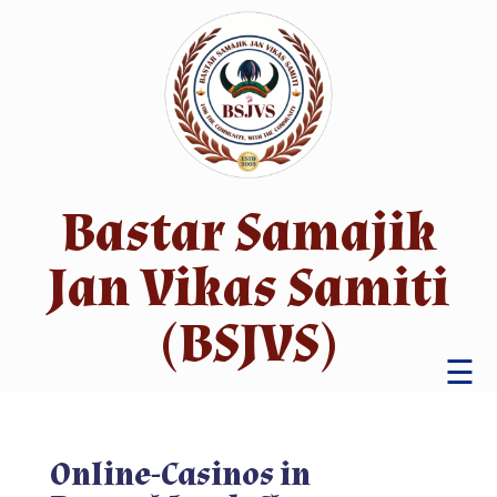
Bastar Samajik
Jan Vikas Samiti
(BSJVS)
☰
Online-Casinos in