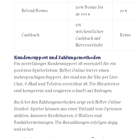
50% Bonus bis
Reload-Bonus
20 €
zu 100 €
5%
wöchentlicher
Cashback
Keine
Cashback auf
Nettoverluste
Kundensupport und Zahlungsmethoden
Ein zuverlässiger Kundensupport ist essenziell für ein
positives Spielerlebnis. N1Bet Online bietet einen
mehrsprachigen Support, der rund um die Uhr per Live-
Chat, E-Mail und Telefon erreichbar ist. Die Mitarbeiter
sind kompetent und reagieren schnell auf Anfragen.
Auch bei den Zahlungsmethoden zeigt sich N1Bet Online
flexibel. Spieler können aus einer Vielzahl von Optionen
wählen, darunter Kreditkarten, E-Wallets und
Banküberweisungen. Die Auszahlungen erfolgen zügig
und sicher.