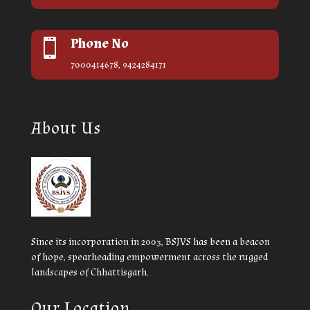
Phone No

7000414678, 9424284171
About Us
Since its incorporation in 2003, BSJVS has been a beacon
of hope, spearheading empowerment across the rugged
landscapes of Chhattisgarh.
Our Location