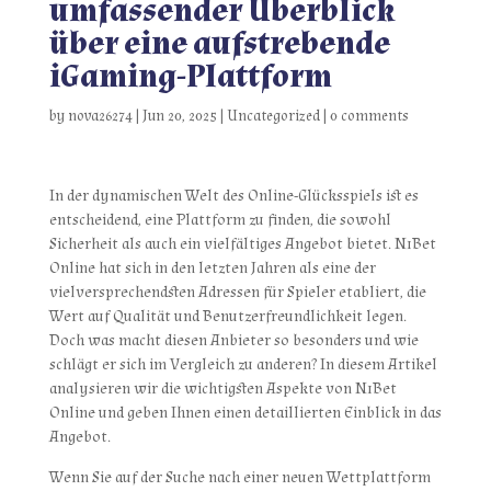
umfassender Überblick
über eine aufstrebende
iGaming-Plattform
by
nova26274
|
Jun 20, 2025
|
Uncategorized
|
0 comments
In der dynamischen Welt des Online-Glücksspiels ist es
entscheidend, eine Plattform zu finden, die sowohl
Sicherheit als auch ein vielfältiges Angebot bietet. N1Bet
Online hat sich in den letzten Jahren als eine der
vielversprechendsten Adressen für Spieler etabliert, die
Wert auf Qualität und Benutzerfreundlichkeit legen.
Doch was macht diesen Anbieter so besonders und wie
schlägt er sich im Vergleich zu anderen? In diesem Artikel
analysieren wir die wichtigsten Aspekte von N1Bet
Online und geben Ihnen einen detaillierten Einblick in das
Angebot.
Wenn Sie auf der Suche nach einer neuen Wettplattform