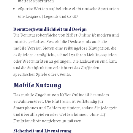
weitere Sportarten
eSports: Wetten auf beliebte elektronische Sportarten
wie League of Legends und CS:GO
Benutzerfreundlichkeit und Design
Die Benutzeroberfläche von N1Bet Online ist modern und
intuitiv gestaltet. Sowohl die Desktop- als auch die
mobile Version bieten eine reibungslose Navigation, die
es Spielern ermöglicht, schnell zu ihren Lieblingsspielen
oder Wettmärkten zu gelangen. Die Ladezeiten sind kurz,
und die Suchfunktion erleichtert das Auffinden
spezifischer Spiele oder Events.
Mobile Nutzung
Das mobile Angebot von N1Bet Online ist besonders
erwähnenswert. Die Plattform ist vollständig für
Smartphones und Tablets optimiert, sodass Sie jederzeit
und überall spielen oder wetten können, ohne auf
Funktionalität verzichten zu müssen.
Sicherheit und Lizenzierung