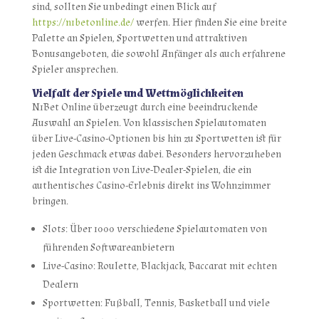
sind, sollten Sie unbedingt einen Blick auf
https://n1betonline.de/
werfen. Hier finden Sie eine breite
Palette an Spielen, Sportwetten und attraktiven
Bonusangeboten, die sowohl Anfänger als auch erfahrene
Spieler ansprechen.
Vielfalt der Spiele und Wettmöglichkeiten
N1Bet Online überzeugt durch eine beeindruckende
Auswahl an Spielen. Von klassischen Spielautomaten
über Live-Casino-Optionen bis hin zu Sportwetten ist für
jeden Geschmack etwas dabei. Besonders hervorzuheben
ist die Integration von Live-Dealer-Spielen, die ein
authentisches Casino-Erlebnis direkt ins Wohnzimmer
bringen.
Slots: Über 1000 verschiedene Spielautomaten von
führenden Softwareanbietern
Live-Casino: Roulette, Blackjack, Baccarat mit echten
Dealern
Sportwetten: Fußball, Tennis, Basketball und viele