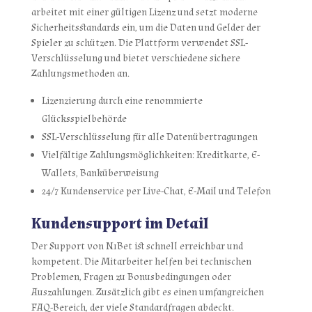
arbeitet mit einer gültigen Lizenz und setzt moderne
Sicherheitsstandards ein, um die Daten und Gelder der
Spieler zu schützen. Die Plattform verwendet SSL-
Verschlüsselung und bietet verschiedene sichere
Zahlungsmethoden an.
Lizenzierung durch eine renommierte
Glücksspielbehörde
SSL-Verschlüsselung für alle Datenübertragungen
Vielfältige Zahlungsmöglichkeiten: Kreditkarte, E-
Wallets, Banküberweisung
24/7 Kundenservice per Live-Chat, E-Mail und Telefon
Kundensupport im Detail
Der Support von N1Bet ist schnell erreichbar und
kompetent. Die Mitarbeiter helfen bei technischen
Problemen, Fragen zu Bonusbedingungen oder
Auszahlungen. Zusätzlich gibt es einen umfangreichen
FAQ-Bereich, der viele Standardfragen abdeckt.