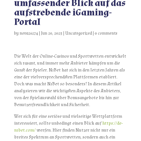
umfassender Blick auf das
aufstrebende iGaming-
Portal
by
nova26274
|
Jun 20, 2025
|
Uncategorized
|
0 comments
Die Welt der Online-Casinos und Sportwetten entwickelt
sich rasant, und immer mehr Anbieter kämpfen um die
Gunst der Spieler. N1Bet hat sich in den letzten Jahren als
eine der vielversprechendsten Plattformen etabliert.
Doch was macht N1Bet so besonders? In diesem Artikel
analysieren wir die wichtigsten Aspekte des Anbieters,
von der Spielauswahl über Bonusangebote bis hin zur
Benutzerfreundlichkeit und Sicherheit.
Wer sich für eine seriöse und vielseitige Wettplattform
interessiert, sollte unbedingt einen Blick auf
https://de-
n1bet.com/
werfen. Hier finden Nutzer nicht nur ein
breites Spektrum an Sportwetten, sondern auch ein