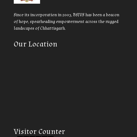
Since its incorporation in 2003, BSJVS has been a beacon
of hope, spearheading empowerment across the rugged
landscapes of Chhattisgarh.
Our Location
Our Visitor
Visitor Counter