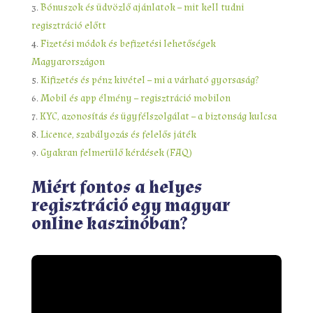
Bónuszok és üdvözlő ajánlatok – mit kell tudni
regisztráció előtt
Fizetési módok és befizetési lehetőségek
Magyarországon
Kifizetés és pénz kivétel – mi a várható gyorsaság?
Mobil és app élmény – regisztráció mobilon
KYC, azonosítás és ügyfélszolgálat – a biztonság kulcsa
Licence, szabályozás és felelős játék
Gyakran felmerülő kérdések (FAQ)
Miért fontos a helyes
regisztráció egy magyar
online kaszinóban?