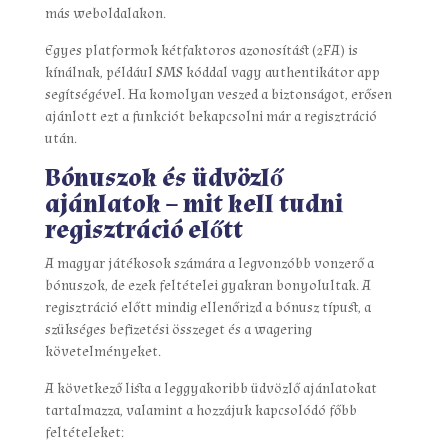
más weboldalakon.
Egyes platformok kétfaktoros azonosítást (2FA) is
kínálnak, például SMS kóddal vagy authentikátor app
segítségével. Ha komolyan veszed a biztonságot, erősen
ajánlott ezt a funkciót bekapcsolni már a regisztráció
után.
Bónuszok és üdvözlő
ajánlatok – mit kell tudni
regisztráció előtt
A magyar játékosok számára a legvonzóbb vonzerő a
bónuszok, de ezek feltételei gyakran bonyolultak. A
regisztráció előtt mindig ellenőrizd a bónusz típust, a
szükséges befizetési összeget és a wagering
követelményeket.
A következő lista a leggyakoribb üdvözlő ajánlatokat
tartalmazza, valamint a hozzájuk kapcsolódó főbb
feltételeket: