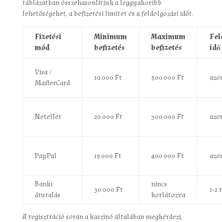
táblázatban összehasonlítjuk a leggyakoribb
lehetőségeket, a befizetési limitet és a feldolgozási időt.
Fizetési
Minimum
Maximum
Fel
mód
befizetés
befizetés
idő
Visa /
10 000 Ft
500 000 Ft
azo
MasterCard
Neteller
20 000 Ft
300 000 Ft
azo
PayPal
15 000 Ft
400 000 Ft
azo
Banki
nincs
30 000 Ft
1‑2
átutalás
korlátozva
A regisztráció során a kaszinó általában megkérdezi,