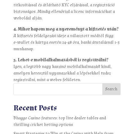
titkosítással és átlátható KYC eljárással, a regisztráció
biztonságos. Mindig ellenőrizd a licenc információkat a
weboldal alján.
4. Mikor kapom meg a nyereményt a kifizetés után?
A kifizetés feldolgozási ideje a választott módtól függ:
e‑wallet és kártya esetén 24‑48 óra, banki átutalásnál 1‑5
munkanap.
5. Lehet-e mobilalkalmazásból is regisztrálni?
Igen, a legtöbb nagy kaszinó mobilalkalmazást kínál,
amelyen keresztül ugyanazokkal a lépésekkel tudsz
regisztrálni, mint a webes felületen.
Search
Recent Posts
Bhaggo Casino features: top live dealer tables and
thrilling cricket betting options
Smart Strategies to Win at the Casino with Help from