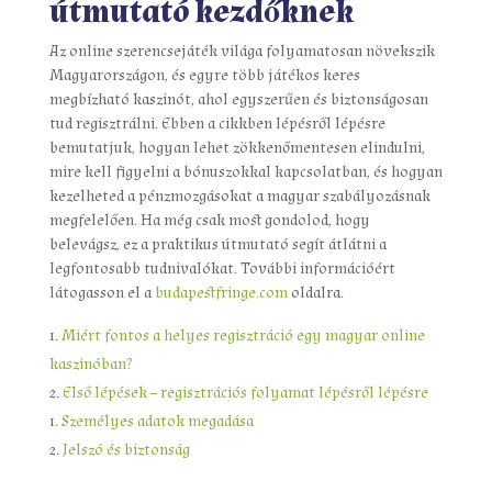
útmutató kezdőknek
Az online szerencsejáték világa folyamatosan növekszik
Magyarországon, és egyre több játékos keres
megbízható kaszinót, ahol egyszerűen és biztonságosan
tud regisztrálni. Ebben a cikkben lépésről lépésre
bemutatjuk, hogyan lehet zökkenőmentesen elindulni,
mire kell figyelni a bónuszokkal kapcsolatban, és hogyan
kezelheted a pénzmozgásokat a magyar szabályozásnak
megfelelően. Ha még csak most gondolod, hogy
belevágsz, ez a praktikus útmutató segít átlátni a
legfontosabb tudnivalókat. További információért
látogasson el a
budapestfringe.com
oldalra.
Miért fontos a helyes regisztráció egy magyar online
kaszinóban?
Első lépések – regisztrációs folyamat lépésről lépésre
Személyes adatok megadása
Jelszó és biztonság