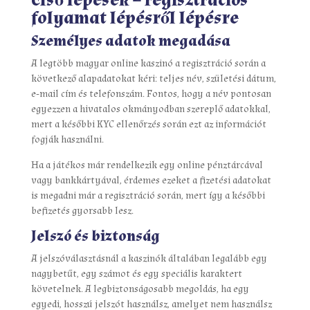
Első lépések – regisztrációs
folyamat lépésről lépésre
Személyes adatok megadása
A legtöbb magyar online kaszinó a regisztráció során a
következő alapadatokat kéri: teljes név, születési dátum,
e‑mail cím és telefonszám. Fontos, hogy a név pontosan
egyezzen a hivatalos okmányodban szereplő adatokkal,
mert a későbbi KYC ellenőrzés során ezt az információt
fogják használni.
Ha a játékos már rendelkezik egy online pénztárcával
vagy bankkártyával, érdemes ezeket a fizetési adatokat
is megadni már a regisztráció során, mert így a későbbi
befizetés gyorsabb lesz.
Jelszó és biztonság
A jelszóválasztásnál a kaszinók általában legalább egy
nagybetűt, egy számot és egy speciális karaktert
követelnek. A legbiztonságosabb megoldás, ha egy
egyedi, hosszú jelszót használsz, amelyet nem használsz