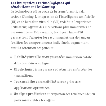
Les innovations technologiques qui
révolutionnent le iGaming
La technologie est au cœur de la transformation du
secteur iGaming. L’intégration de l’intelligence artificielle
(IA) et de la réalité virtuelle (VR) redéfinit l’expérience
utilisateur, offrant des interactions plus immersives et
personnalisées. Par exemple, les algorithmes d’IA
permettent d’adapter les recommandations de jeux en
fonction des comportements individuels, augmentant
ainsi la rétention des joueurs.
Réalité virtuelle et augmentée :
immersion totale
dans les casinos en ligne.
Blockchain :
transparence et sécurité renforcées des
transactions.
Jeux mobiles :
accessibilité accrue grâce aux
applications optimisées.
Analyse prédictive :
anticipation des tendances de jeu
pour mieux cibler les offres.