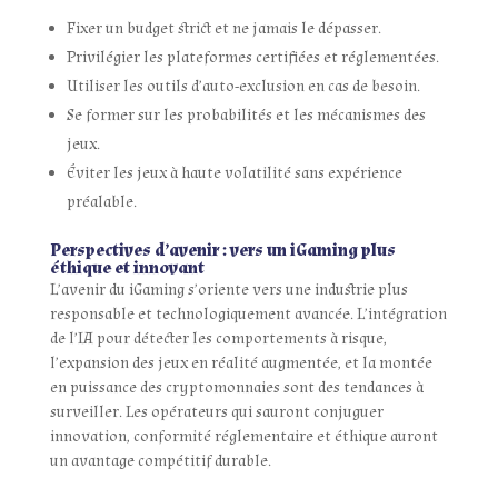
Fixer un budget strict et ne jamais le dépasser.
Privilégier les plateformes certifiées et réglementées.
Utiliser les outils d’auto-exclusion en cas de besoin.
Se former sur les probabilités et les mécanismes des
jeux.
Éviter les jeux à haute volatilité sans expérience
préalable.
Perspectives d’avenir : vers un iGaming plus
éthique et innovant
L’avenir du iGaming s’oriente vers une industrie plus
responsable et technologiquement avancée. L’intégration
de l’IA pour détecter les comportements à risque,
l’expansion des jeux en réalité augmentée, et la montée
en puissance des cryptomonnaies sont des tendances à
surveiller. Les opérateurs qui sauront conjuguer
innovation, conformité réglementaire et éthique auront
un avantage compétitif durable.