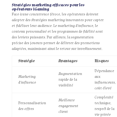
Stratégies marketing efficaces pour les
opérateurs iGaming
Face à une concurrence féroce, les opérateurs doivent
adopter des stratégies marketing innovantes pour capter
et fidéliser leur audience. Le marketing d’influence, le
contenu personnalisé et les programmes de fidélité sont
des leviers puissants. Par ailleurs, la segmentation
précise des joueurs permet de délivrer des promotions
adaptées, maximisant ainsi le retour sur investissement.
Stratégie
Avantages
Risques
Dépendance
Augmentation
Marketing
aux
rapide de la
d’influence
influenceurs,
visibilité
coût élevé
Complexité
Meilleure
Personnalisation
technique,
engagement
des offres
respect de la
client
vie privée