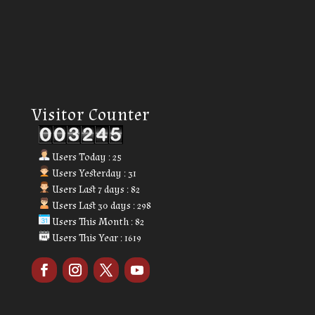
Our Visitor
Visitor Counter
Users Today : 25
Users Yesterday : 31
Users Last 7 days : 82
Users Last 30 days : 298
Users This Month : 82
Users This Year : 1619