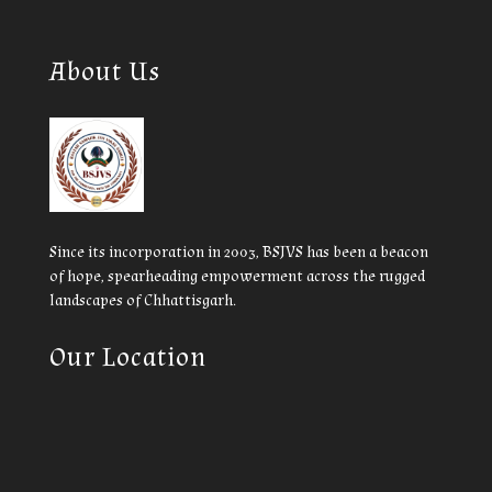
About Us
Since its incorporation in 2003, BSJVS has been a beacon
of hope, spearheading empowerment across the rugged
landscapes of Chhattisgarh.
Our Location