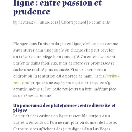
ligne : entre passion et
prudence
by
nova26274
|
Jun 20, 2025
|
Uncategorized
|
0 comments
Plonger dans l’univers du jeu en ligne, c’est un peu comme
s’aventurer dans une jungle où chaque clic peut révéler
un trésor ou un piège bien camouflé. On entend souvent
parler de gains fabuleux, mais derrière ces promesses se
cache une réalité plus nuancée. Si vous cherchez un
endroit où la tentation est à portée de main,
https://tribu-
zen.com/
propose une expérience qui mérite qu’on s’y
attarde, même si l’on reste toujours un brin méfiant face
aux sirènes du virtuel.
Un panorama des plateformes : entre diversité et
pièges
La variété des casinos en ligne ressemble parfois à un
buffet à volonté où l’on ne sait plus où donner de la tête.
Certains sites affichent des jeux dignes d’un Las Vegas