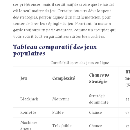
ses préférences, mais il serait naïf de croire que le hasard
est le seul maître du jeu. Certains joueurs développent
des stratégies, parfois dignes d’un mathématicien, pour
tenter de tirer leur épingle du jeu. Pourtant, la maison
garde toujours un petit avantage, comme un croupier qui
vous sourit tout en gardant ses cartes bien cachées.
Tableau comparatif des jeux
populaires
Caractéristiques des jeux en ligne
R
Chance vs
Jeu
Complexité
m
Stratégie
(%
Stratégie
Blackjack
Moyenne
99
dominante
Roulette
Faible
Chance
97
Machines
Très faible
Chance
92
à sous