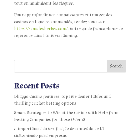
tout en minimisant les risques.
Pour approfondir vos connaissances et trouver des
casinos en ligne recommandés, rendez-vous sur
https://scmalesherbes.com/
, votre guide francophone de
référence dans l’univers iGaming.
Search
Recent Posts
Bhaggo Casino features: top live dealer tables and
thrilling cricket betting options
Smart Strategies to Win at the Casino with Help from
Betting Companies for Those Over 18
A importância da verificação de conteúdo de IA
customizado para empresas