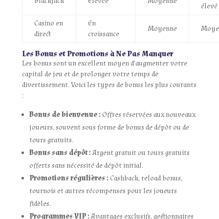
Blackjack
Élevée
Moyenne
élevé
Casino en
En
Moyenne
Moye
direct
croissance
Les Bonus et Promotions à Ne Pas Manquer
Les bonus sont un excellent moyen d’augmenter votre
capital de jeu et de prolonger votre temps de
divertissement. Voici les types de bonus les plus courants
:
Bonus de bienvenue :
Offres réservées aux nouveaux
joueurs, souvent sous forme de bonus de dépôt ou de
tours gratuits.
Bonus sans dépôt :
Argent gratuit ou tours gratuits
offerts sans nécessité de dépôt initial.
Promotions régulières :
Cashback, reload bonus,
tournois et autres récompenses pour les joueurs
fidèles.
Programmes VIP :
Avantages exclusifs, gestionnaires