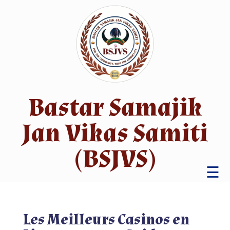
Bastar Samajik
Jan Vikas Samiti
(BSJVS)
☰
Les Meilleurs Casinos en