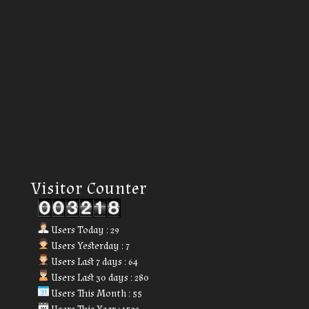
Our Visitor
Visitor Counter
Users Today : 29
Users Yesterday : 7
Users Last 7 days : 64
Users Last 30 days : 280
Users This Month : 55