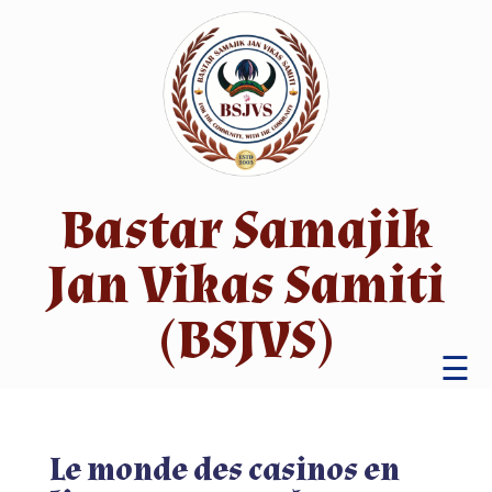
Bastar Samajik
Jan Vikas Samiti
(BSJVS)
☰
Le monde des casinos en