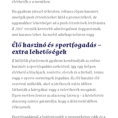
elérhetők‑e a menüben.
Ha gyakran játszol útközben, válassz olyan kaszinót,
amelyik push értesítéseket küld a promóciókról, de
ugyanakkor lehetőséget ad a push értesítések letiltására.
A „lite” verziók kevesebb adatforgalmat fogyasztanak,
ami hasznos lehet, ha mobil adatkapcsolaton vagy.
Élő kaszinó és sportfogadás –
extra lehetőségek
A külföldi platformok gyakran kombinálják az online
kaszinót a sportfogadási szekcióval, így egy helyen
elérhető a blackjack, roulette, slotok és a futball, tenisz
vagy e‑sports események fogadása. Az élő kaszinó élő
osztóval működik, ahol a játékosok valós időben
láthatják a kártyákat vagy a rulettkerék mozgását.
Ilyen esetben fontos az alacsony latency – a késleltetés
alacsony szintje garantálja, hogy a döntéseid időben
érkezzenek.
Sportfogadásnál a legfontosabb a versenyképes odds és a