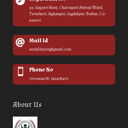

35, Gayatri Kunj, Chatrapati Shivaji Ward,
Tetarkuti, Aghanpur, Jagdalpur, Bastar, C.G-
494001
Mail Id

sushilbsjvs@gmail.com
Phone No

7000414678, 9424284171
About Us