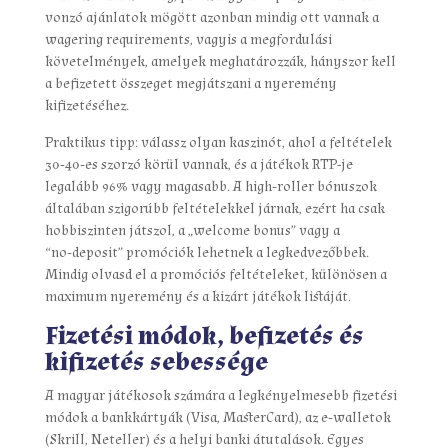
vonzó ajánlatok mögött azonban mindig ott vannak a
wagering requirements, vagyis a megfordulási
követelmények, amelyek meghatározzák, hányszor kell
a befizetett összeget megjátszani a nyeremény
kifizetéséhez.
Praktikus tipp: válassz olyan kaszinót, ahol a feltételek
30‑40‑es szorzó körül vannak, és a játékok RTP-je
legalább 96% vagy magasabb. A high‑roller bónuszok
általában szigorúbb feltételekkel járnak, ezért ha csak
hobbiszinten játszol, a „welcome bonus” vagy a
“no‑deposit” promóciók lehetnek a legkedvezőbbek.
Mindig olvasd el a promóciós feltételeket, különösen a
maximum nyeremény és a kizárt játékok listáját.
Fizetési módok, befizetés és
kifizetés sebessége
A magyar játékosok számára a legkényelmesebb fizetési
módok a bankkártyák (Visa, MasterCard), az e‑walletok
(Skrill, Neteller) és a helyi banki átutalások. Egyes