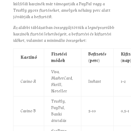
külföldi kaszinók már támogatják a PayPal vagy a
Trustly gyors fizetéseket, amelyek néhány perc alatt
jóváírják a befizetést.
Az alábbi táblázatban összegyűjtöttük a legnépszerűbb
kaszinók fizetési lehetőségeit, a befizetési és kifizetési
időket, valamint a minimális összegeket:
Fizetési
Befizetés
Kifiz
Kaszinó
módok
(perc)
(nap)
Visa,
MasterCard,
Casino A
Instant
1–2
Skrill,
Neteller
Trustly,
PayPal,
Casino B
5–10
0,5–1
Banki
átutalás
EcoPayz,