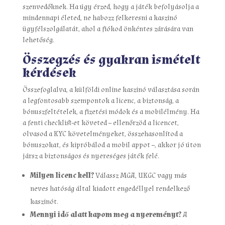
szenvedőknek. Ha úgy érzed, hogy a játék befolyásolja a
mindennapi életed, ne habozz felkeresni a kaszinó
ügyfélszolgálatát, ahol a fiókod önkéntes zárására van
lehetőség.
Összegzés és gyakran ismételt
kérdések
Összefoglalva, a külföldi online kaszinó választása során
a legfontosabb szempontok a licenc, a biztonság, a
bónuszfeltételek, a fizetési módok és a mobilélmény. Ha
a fenti checklist-et követed – ellenőrzöd a licencet,
olvasod a KYC követelményeket, összehasonlítod a
bónuszokat, és kipróbálod a mobil appot –, akkor jó úton
jársz a biztonságos és nyereséges játék felé.
Milyen licenc kell?
Válassz MGA, UKGC vagy más
neves hatóság által kiadott engedéllyel rendelkező
kaszinót.
Mennyi idő alatt kapom meg a nyereményt?
A