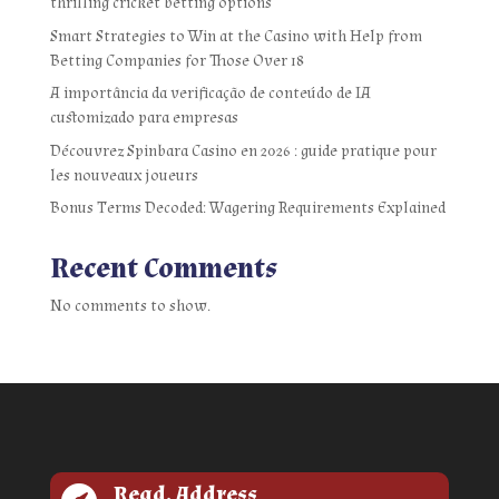
thrilling cricket betting options
Smart Strategies to Win at the Casino with Help from
Betting Companies for Those Over 18
A importância da verificação de conteúdo de IA
customizado para empresas
Découvrez Spinbara Casino en 2026 : guide pratique pour
les nouveaux joueurs
Bonus Terms Decoded: Wagering Requirements Explained
Recent Comments
No comments to show.
Regd. Address