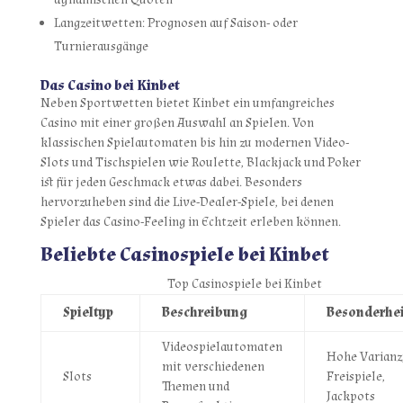
Langzeitwetten: Prognosen auf Saison- oder
Turnierausgänge
Das Casino bei Kinbet
Neben Sportwetten bietet Kinbet ein umfangreiches
Casino mit einer großen Auswahl an Spielen. Von
klassischen Spielautomaten bis hin zu modernen Video-
Slots und Tischspielen wie Roulette, Blackjack und Poker
ist für jeden Geschmack etwas dabei. Besonders
hervorzuheben sind die Live-Dealer-Spiele, bei denen
Spieler das Casino-Feeling in Echtzeit erleben können.
Beliebte Casinospiele bei Kinbet
Top Casinospiele bei Kinbet
Spieltyp
Beschreibung
Besonderhe
Videospielautomaten
Hohe Varianz
mit verschiedenen
Slots
Freispiele,
Themen und
Jackpots