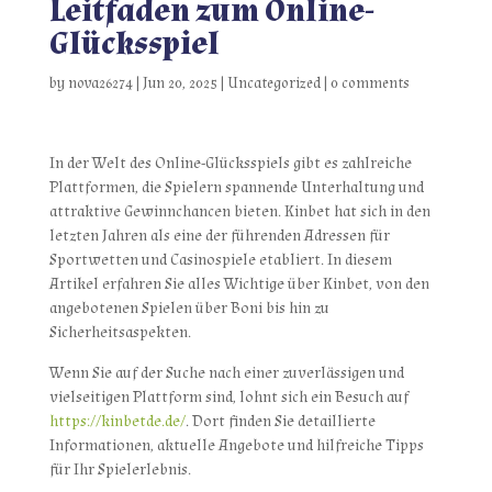
Leitfaden zum Online-
Glücksspiel
by
nova26274
|
Jun 20, 2025
|
Uncategorized
|
0 comments
In der Welt des Online-Glücksspiels gibt es zahlreiche
Plattformen, die Spielern spannende Unterhaltung und
attraktive Gewinnchancen bieten. Kinbet hat sich in den
letzten Jahren als eine der führenden Adressen für
Sportwetten und Casinospiele etabliert. In diesem
Artikel erfahren Sie alles Wichtige über Kinbet, von den
angebotenen Spielen über Boni bis hin zu
Sicherheitsaspekten.
Wenn Sie auf der Suche nach einer zuverlässigen und
vielseitigen Plattform sind, lohnt sich ein Besuch auf
https://kinbetde.de/
. Dort finden Sie detaillierte
Informationen, aktuelle Angebote und hilfreiche Tipps
für Ihr Spielerlebnis.