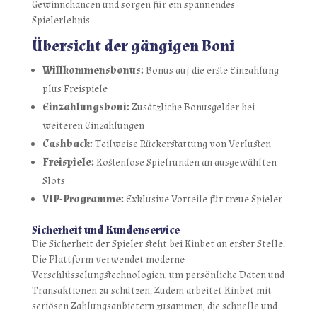
Gewinnchancen und sorgen für ein spannendes
Spielerlebnis.
Übersicht der gängigen Boni
Willkommensbonus:
Bonus auf die erste Einzahlung
plus Freispiele
Einzahlungsboni:
Zusätzliche Bonusgelder bei
weiteren Einzahlungen
Cashback:
Teilweise Rückerstattung von Verlusten
Freispiele:
Kostenlose Spielrunden an ausgewählten
Slots
VIP-Programme:
Exklusive Vorteile für treue Spieler
Sicherheit und Kundenservice
Die Sicherheit der Spieler steht bei Kinbet an erster Stelle.
Die Plattform verwendet moderne
Verschlüsselungstechnologien, um persönliche Daten und
Transaktionen zu schützen. Zudem arbeitet Kinbet mit
seriösen Zahlungsanbietern zusammen, die schnelle und