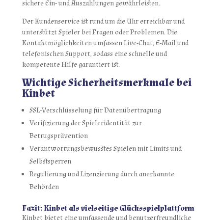
sichere Ein- und Auszahlungen gewährleisten.
Der Kundenservice ist rund um die Uhr erreichbar und
unterstützt Spieler bei Fragen oder Problemen. Die
Kontaktmöglichkeiten umfassen Live-Chat, E-Mail und
telefonischen Support, sodass eine schnelle und
kompetente Hilfe garantiert ist.
Wichtige Sicherheitsmerkmale bei
Kinbet
SSL-Verschlüsselung für Datenübertragung
Verifizierung der Spieleridentität zur
Betrugsprävention
Verantwortungsbewusstes Spielen mit Limits und
Selbstsperren
Regulierung und Lizenzierung durch anerkannte
Behörden
Fazit: Kinbet als vielseitige Glücksspielplattform
Kinbet bietet eine umfassende und benutzerfreundliche