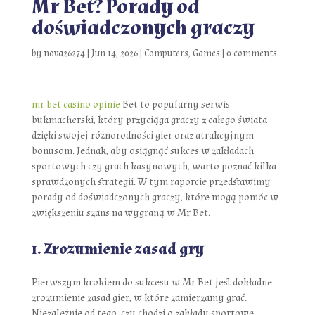
Mr Bet? Porady od
doświadczonych graczy
by
nova26274
|
Jun 14, 2026
|
Computers, Games
|
0 comments
mr bet casino opinie
Bet to popularny serwis
bukmacherski, który przyciąga graczy z całego świata
dzięki swojej różnorodności gier oraz atrakcyjnym
bonusom. Jednak, aby osiągnąć sukces w zakładach
sportowych czy grach kasynowych, warto poznać kilka
sprawdzonych strategii. W tym raporcie przedstawimy
porady od doświadczonych graczy, które mogą pomóc w
zwiększeniu szans na wygraną w Mr Bet.
1. Zrozumienie zasad gry
Pierwszym krokiem do sukcesu w Mr Bet jest dokładne
zrozumienie zasad gier, w które zamierzamy grać.
Niezależnie od tego, czy chodzi o zakłady sportowe,