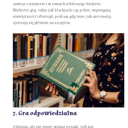
zawsze z umiarem i w ramach ustalonego budżetu.
Niektóre gry, takie jak blackjack czy poker, wymagają
umiejętności i strategii, podczas gdy inne, jak automaty,
opierają się głównie na szczęściu.
7. Gra odpowiedzialna
Ostatnią, ale nie mniej ważną poradą, jest gra