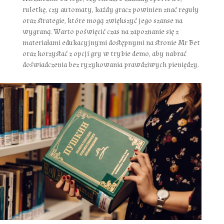
ruletkę, czy automaty, każdy gracz powinien znać reguły
oraz strategie, które mogą zwiększyć jego szanse na
wygraną. Warto poświęcić czas na zapoznanie się z
materiałami edukacyjnymi dostępnymi na stronie Mr Bet
oraz korzystać z opcji gry w trybie demo, aby nabrać
doświadczenia bez ryzykowania prawdziwych pieniędzy.