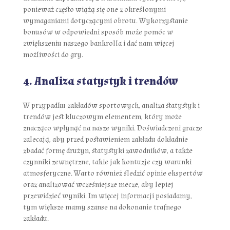
ponieważ często wiążą się one z określonymi
wymaganiami dotyczącymi obrotu. Wykorzystanie
bonusów w odpowiedni sposób może pomóc w
zwiększeniu naszego bankrolla i dać nam więcej
możliwości do gry.
4. Analiza statystyk i trendów
W przypadku zakładów sportowych, analiza statystyk i
trendów jest kluczowym elementem, który może
znacząco wpłynąć na nasze wyniki. Doświadczeni gracze
zalecają, aby przed postawieniem zakładu dokładnie
zbadać formę drużyn, statystyki zawodników, a także
czynniki zewnętrzne, takie jak kontuzje czy warunki
atmosferyczne. Warto również śledzić opinie ekspertów
oraz analizować wcześniejsze mecze, aby lepiej
przewidzieć wyniki. Im więcej informacji posiadamy,
tym większe mamy szanse na dokonanie trafnego
zakładu.