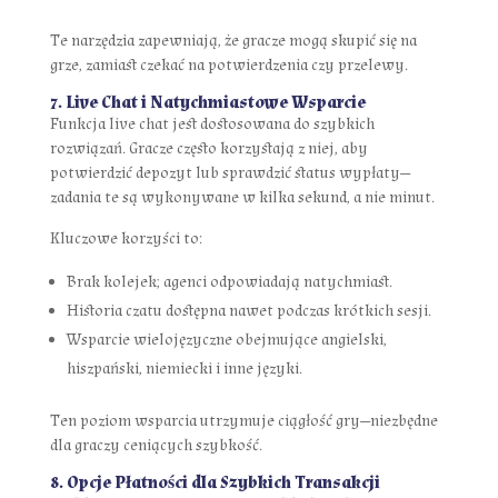
Te narzędzia zapewniają, że gracze mogą skupić się na
grze, zamiast czekać na potwierdzenia czy przelewy.
7. Live Chat i Natychmiastowe Wsparcie
Funkcja live chat jest dostosowana do szybkich
rozwiązań. Gracze często korzystają z niej, aby
potwierdzić depozyt lub sprawdzić status wypłaty—
zadania te są wykonywane w kilka sekund, a nie minut.
Kluczowe korzyści to:
Brak kolejek; agenci odpowiadają natychmiast.
Historia czatu dostępna nawet podczas krótkich sesji.
Wsparcie wielojęzyczne obejmujące angielski,
hiszpański, niemiecki i inne języki.
Ten poziom wsparcia utrzymuje ciągłość gry—niezbędne
dla graczy ceniących szybkość.
8. Opcje Płatności dla Szybkich Transakcji