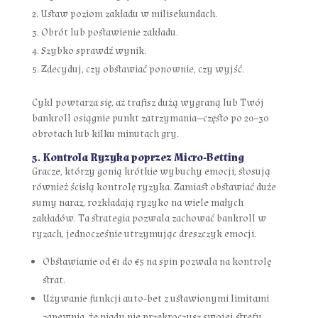
Ustaw poziom zakładu w milisekundach.
Obrót lub postawienie zakładu.
Szybko sprawdź wynik.
Zdecyduj, czy obstawiać ponownie, czy wyjść.
Cykl powtarza się, aż trafisz dużą wygraną lub Twój
bankroll osiągnie punkt zatrzymania—często po 20–30
obrotach lub kilku minutach gry.
5. Kontrola Ryzyka poprzez Micro‑Betting
Gracze, którzy gonią krótkie wybuchy emocji, stosują
również ścisłą kontrolę ryzyka. Zamiast obstawiać duże
sumy naraz, rozkładają ryzyko na wiele małych
zakładów. Ta strategia pozwala zachować bankroll w
ryzach, jednocześnie utrzymując dreszczyk emocji.
Obstawianie od €1 do €5 na spin pozwala na kontrolę
strat.
Używanie funkcji auto‑bet z ustawionymi limitami
zapewnia, że nigdy nie przekroczysz swojej strefy