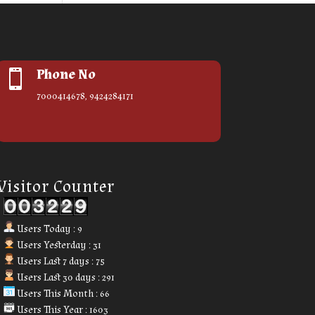
Phone No

7000414678, 9424284171
Our Visitor
Visitor Counter
Users Today : 9
Users Yesterday : 31
Users Last 7 days : 75
Users Last 30 days : 291
Users This Month : 66
Users This Year : 1603