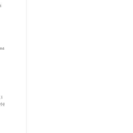
i
rma
 i
ują