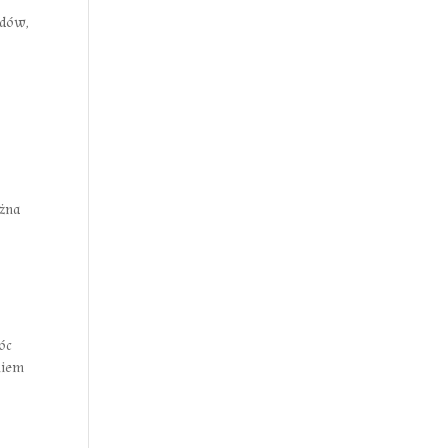
adów,
ożna
óc
niem