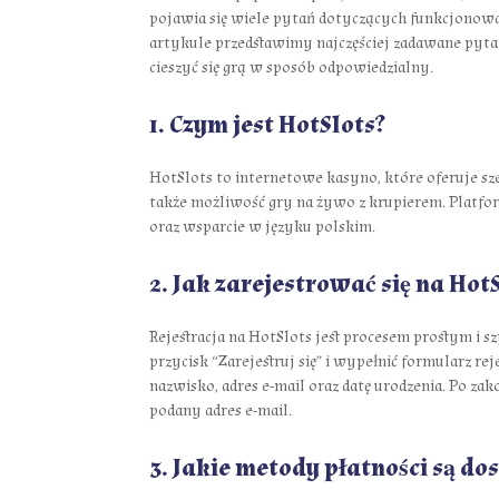
pojawia się wiele pytań dotyczących funkcjonowa
artykule przedstawimy najczęściej zadawane pyta
cieszyć się grą w sposób odpowiedzialny.
1. Czym jest HotSlots?
HotSlots to internetowe kasyno, które oferuje sz
także możliwość gry na żywo z krupierem. Platform
oraz wsparcie w języku polskim.
2. Jak zarejestrować się na Hot
Rejestracja na HotSlots jest procesem prostym i s
przycisk “Zarejestruj się” i wypełnić formularz re
nazwisko, adres e-mail oraz datę urodzenia. Po zak
podany adres e-mail.
3. Jakie metody płatności są do