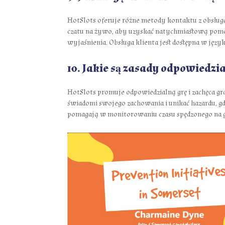
HotSlots oferuje różne metody kontaktu z obsługą 
czatu na żywo, aby uzyskać natychmiastową pomoc,
wyjaśnienia. Obsługa klienta jest dostępna w języ
10. Jakie są zasady odpowiedzia
HotSlots promuje odpowiedzialną grę i zachęca g
świadomi swojego zachowania i unikać hazardu, gdy
pomagają w monitorowaniu czasu spędzonego na 