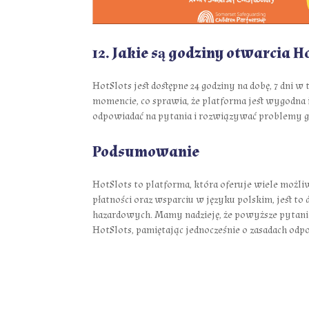
12. Jakie są godziny otwarcia H
HotSlots jest dostępne 24 godziny na dobę, 7 dni 
momencie, co sprawia, że platforma jest wygodna i
odpowiadać na pytania i rozwiązywać problemy g
Podsumowanie
HotSlots to platforma, która oferuje wiele możl
płatności oraz wsparciu w języku polskim, jest to
hazardowych. Mamy nadzieję, że powyższe pytania
HotSlots, pamiętając jednocześnie o zasadach odp