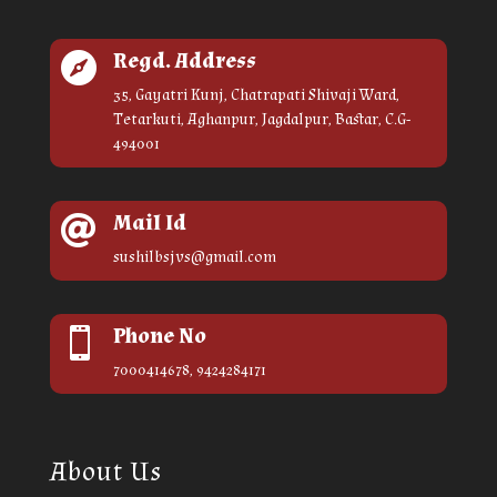
Regd. Address

35, Gayatri Kunj, Chatrapati Shivaji Ward,
Tetarkuti, Aghanpur, Jagdalpur, Bastar, C.G-
494001
Mail Id

sushilbsjvs@gmail.com
Phone No

7000414678, 9424284171
About Us