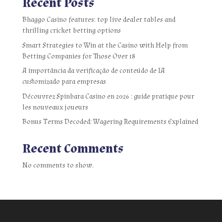
Recent Posts
Bhaggo Casino features: top live dealer tables and
thrilling cricket betting options
Smart Strategies to Win at the Casino with Help from
Betting Companies for Those Over 18
A importância da verificação de conteúdo de IA
customizado para empresas
Découvrez Spinbara Casino en 2026 : guide pratique pour
les nouveaux joueurs
Bonus Terms Decoded: Wagering Requirements Explained
Recent Comments
No comments to show.