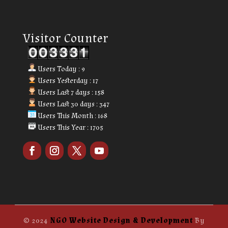
Our Visitor
Visitor Counter
Users Today : 9
Users Yesterday : 17
Users Last 7 days : 158
Users Last 30 days : 347
Users This Month : 168
Users This Year : 1705
© 2024
NGO Website
Design & Development
By