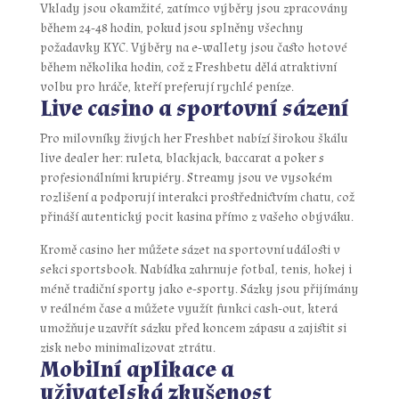
Vklady jsou okamžité, zatímco výběry jsou zpracovány
během 24‑48 hodin, pokud jsou splněny všechny
požadavky KYC. Výběry na e‑wallety jsou často hotové
během několika hodin, což z Freshbetu dělá atraktivní
volbu pro hráče, kteří preferují rychlé peníze.
Live casino a sportovní sázení
Pro milovníky živých her Freshbet nabízí širokou škálu
live dealer her: ruleta, blackjack, baccarat a poker s
profesionálními krupiéry. Streamy jsou ve vysokém
rozlišení a podporují interakci prostřednictvím chatu, což
přináší autentický pocit kasina přímo z vašeho obýváku.
Kromě casino her můžete sázet na sportovní události v
sekci sportsbook. Nabídka zahrnuje fotbal, tenis, hokej i
méně tradiční sporty jako e‑sporty. Sázky jsou přijímány
v reálném čase a můžete využít funkci cash‑out, která
umožňuje uzavřít sázku před koncem zápasu a zajistit si
zisk nebo minimalizovat ztrátu.
Mobilní aplikace a
uživatelská zkušenost