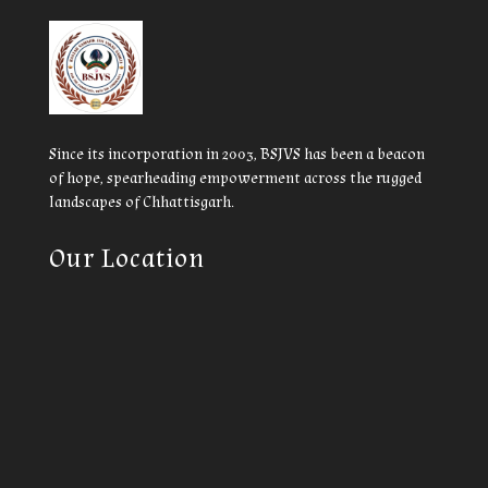
Since its incorporation in 2003, BSJVS has been a beacon
of hope, spearheading empowerment across the rugged
landscapes of Chhattisgarh.
Our Location