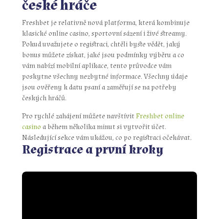
české hráče
Freshbet je relativně nová platforma, která kombinuje
klasické online casino, sportovní sázení i živé streamy.
Pokud uvažujete o registraci, chtěli byste vědět, jaký
bonus můžete získat, jaké jsou podmínky výběru a co
vám nabízí mobilní aplikace, tento průvodce vám
poskytne všechny nezbytné informace. Všechny údaje
jsou ověřeny k datu psaní a zaměřují se na potřeby
českých hráčů.
Pro rychlé zahájení můžete navštívit
Freshbet online
casino
a během několika minut si vytvořit účet.
Následující sekce vám ukážou, co po registraci očekávat.
Registrace a první kroky