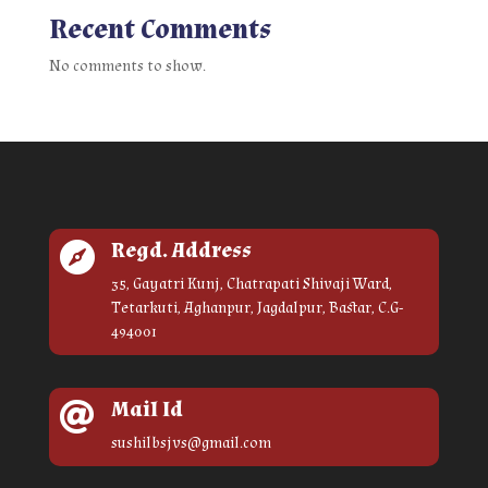
Recent Comments
No comments to show.
Regd. Address

35, Gayatri Kunj, Chatrapati Shivaji Ward,
Tetarkuti, Aghanpur, Jagdalpur, Bastar, C.G-
494001
Mail Id

sushilbsjvs@gmail.com