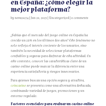
en España: ¿cómo elegir la
mejor plataforma?
by
nova26274
|
Jun 20, 2025
|
Uncategorized
|
0 comments
¿Sabías que el mercado del juego online en España ha
crecido un 25% en los últimos dos años? Este fenómeno no
solo refleja el interés creciente de los usuarios, sino
también la necesidad de seleccionar plataformas
confiables y seguras para disfrutar de esta actividad. En
este contexto, conocer las características clave de un
casino online puede marcar la diferencia entre una
experiencia satisfactoria y riesgos innecesarios.
Para quienes buscan una opción segura y atractiva,
coincasino
se presenta como una alternativa destacada,
combinando variedad de juegos, promociones y un
entorno regulado.
Factores esenciales para evaluar un casino online