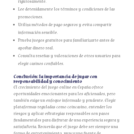
rigurosamente.
Lee detenidamente los términos y condiciones de las
promociones.
Utiliza métodos de pago seguros y evita compartir
información sensible.
Prueba juegos gratuitos para familiarizarte antes de
apostar dinero real.
Consulta reseñas y valoraciones de otros usuarios para
elegir casinos confiables.
Conclusión: la importancia de jugar con
responsabilidad y conocimiento
El crecimiento del juego online en España ofrece
oportunidades emocionantes para los aficionados, pero
también exige un enfoque informado y prudente. Elegir
plataformas reguladas como coincasino, entender los
riesgos y aplicar estrategias responsables son pasos
fundamentales para disfrutar de una experiencia segura y
satisfactoria. Recuerda que el juego debe ser siempre una
forma de entretenimiento, nunca una fuente de