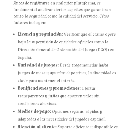
Antes de registrarse en cualquier plataforma, es
fundamental analizar ciertos aspectos que garantizan
tanto la seguridad como la calidad del servicio. Estos
factores incluyen:
Licencia y regulación:
Verificar que el casino opere
bajo la supervisión de entidades oficiales como la
Dirección General de Ordenación del Juego (DGOJ) en
España.
Variedad de juegos:
Desde tragamonedas hasta
juegos de mesa y apuestas deportivas, la diversidad es
clave para mantener el interés.
Bonificaciones y promociones:
Ofertas
transparentes y justas que aporten valor sin
condiciones abusivas.
Medios de pago:
Opciones seguras, rápidas y
adaptadas a las necesidades del jugador español.
Atención al cliente:
Soporte eficiente y disponible en