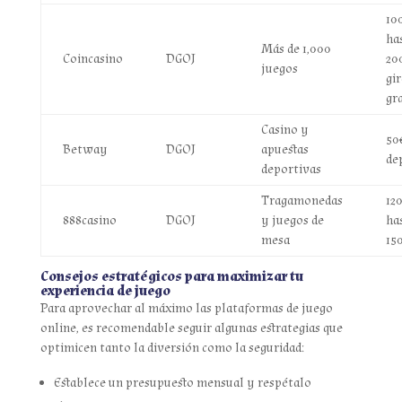
10
ha
Más de 1,000
Coincasino
DGOJ
20
juegos
gi
gra
Casino y
50€
Betway
DGOJ
apuestas
de
deportivas
Tragamonedas
12
888casino
DGOJ
y juegos de
ha
mesa
15
Consejos estratégicos para maximizar tu
experiencia de juego
Para aprovechar al máximo las plataformas de juego
online, es recomendable seguir algunas estrategias que
optimicen tanto la diversión como la seguridad:
Establece un presupuesto mensual y respétalo