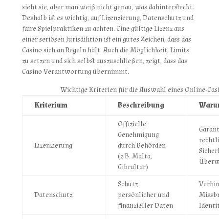
sieht sie, aber man weiß nicht genau, was dahintersteckt.
Deshalb ist es wichtig, auf Lizenzierung, Datenschutz und
faire Spielpraktiken zu achten. Eine gültige Lizenz aus
einer seriösen Jurisdiktion ist ein gutes Zeichen, dass das
Casino sich an Regeln hält. Auch die Möglichkeit, Limits
zu setzen und sich selbst auszuschließen, zeigt, dass das
Casino Verantwortung übernimmt.
Wichtige Kriterien für die Auswahl eines Online-Cas
Kriterium
Beschreibung
Warum
Offizielle
Garant
Genehmigung
rechtl
Lizenzierung
durch Behörden
Sicher
(z.B. Malta,
Überw
Gibraltar)
Schutz
Verhin
Datenschutz
persönlicher und
Missb
finanzieller Daten
Identi