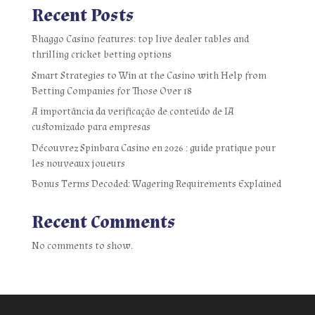
Recent Posts
Bhaggo Casino features: top live dealer tables and
thrilling cricket betting options
Smart Strategies to Win at the Casino with Help from
Betting Companies for Those Over 18
A importância da verificação de conteúdo de IA
customizado para empresas
Découvrez Spinbara Casino en 2026 : guide pratique pour
les nouveaux joueurs
Bonus Terms Decoded: Wagering Requirements Explained
Recent Comments
No comments to show.