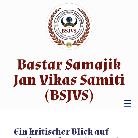
Bastar Samajik
Jan Vikas Samiti
(BSJVS)
☰
Ein kritischer Blick auf