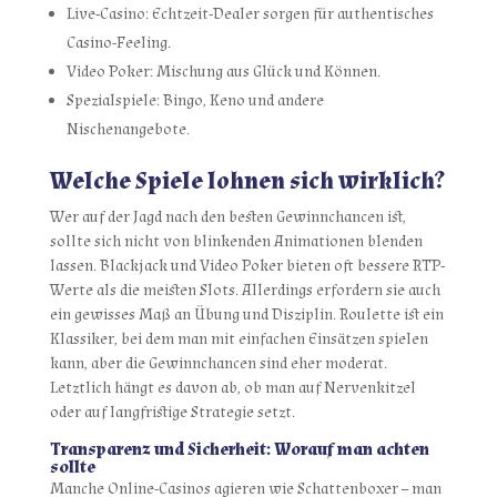
Live-Casino: Echtzeit-Dealer sorgen für authentisches
Casino-Feeling.
Video Poker: Mischung aus Glück und Können.
Spezialspiele: Bingo, Keno und andere
Nischenangebote.
Welche Spiele lohnen sich wirklich?
Wer auf der Jagd nach den besten Gewinnchancen ist,
sollte sich nicht von blinkenden Animationen blenden
lassen. Blackjack und Video Poker bieten oft bessere RTP-
Werte als die meisten Slots. Allerdings erfordern sie auch
ein gewisses Maß an Übung und Disziplin. Roulette ist ein
Klassiker, bei dem man mit einfachen Einsätzen spielen
kann, aber die Gewinnchancen sind eher moderat.
Letztlich hängt es davon ab, ob man auf Nervenkitzel
oder auf langfristige Strategie setzt.
Transparenz und Sicherheit: Worauf man achten
sollte
Manche Online-Casinos agieren wie Schattenboxer – man