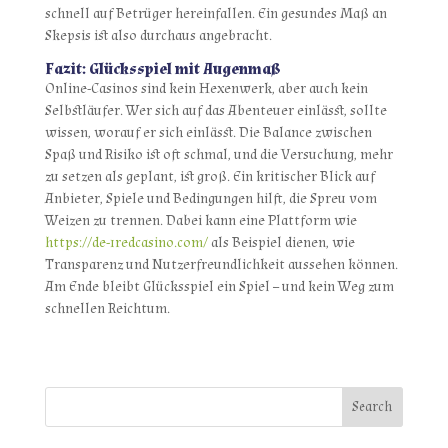
schnell auf Betrüger hereinfallen. Ein gesundes Maß an
Skepsis ist also durchaus angebracht.
Fazit: Glücksspiel mit Augenmaß
Online-Casinos sind kein Hexenwerk, aber auch kein
Selbstläufer. Wer sich auf das Abenteuer einlässt, sollte
wissen, worauf er sich einlässt. Die Balance zwischen
Spaß und Risiko ist oft schmal, und die Versuchung, mehr
zu setzen als geplant, ist groß. Ein kritischer Blick auf
Anbieter, Spiele und Bedingungen hilft, die Spreu vom
Weizen zu trennen. Dabei kann eine Plattform wie
https://de-1redcasino.com/
als Beispiel dienen, wie
Transparenz und Nutzerfreundlichkeit aussehen können.
Am Ende bleibt Glücksspiel ein Spiel – und kein Weg zum
schnellen Reichtum.
Search