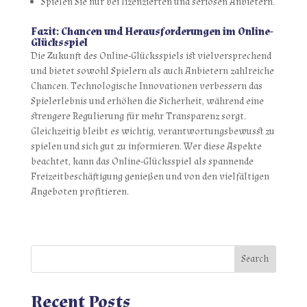
Spielen Sie nur bei lizenzierten und seriösen Anbietern.
Fazit: Chancen und Herausforderungen im Online-
Glücksspiel
Die Zukunft des Online-Glücksspiels ist vielversprechend
und bietet sowohl Spielern als auch Anbietern zahlreiche
Chancen. Technologische Innovationen verbessern das
Spielerlebnis und erhöhen die Sicherheit, während eine
strengere Regulierung für mehr Transparenz sorgt.
Gleichzeitig bleibt es wichtig, verantwortungsbewusst zu
spielen und sich gut zu informieren. Wer diese Aspekte
beachtet, kann das Online-Glücksspiel als spannende
Freizeitbeschäftigung genießen und von den vielfältigen
Angeboten profitieren.
Search
Recent Posts