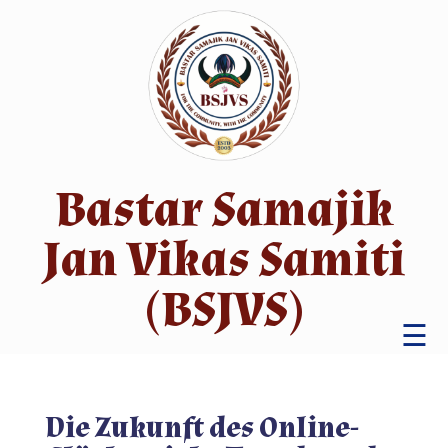
Bastar Samajik
Jan Vikas Samiti
(BSJVS)
☰
Die Zukunft des Online-