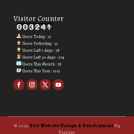
Our Visitor
Visitor Counter
Users Today : 21
Users Yesterday : 31
Users Last 7 days : 78
Users Last 30 days : 294
Users This Month : 78
Users This Year : 1615
© 2024
NGO Website
Design & Development
By
Bigpage