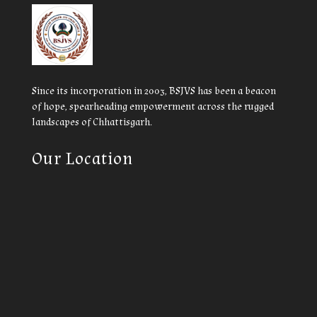
Since its incorporation in 2003, BSJVS has been a beacon
of hope, spearheading empowerment across the rugged
landscapes of Chhattisgarh.
Our Location