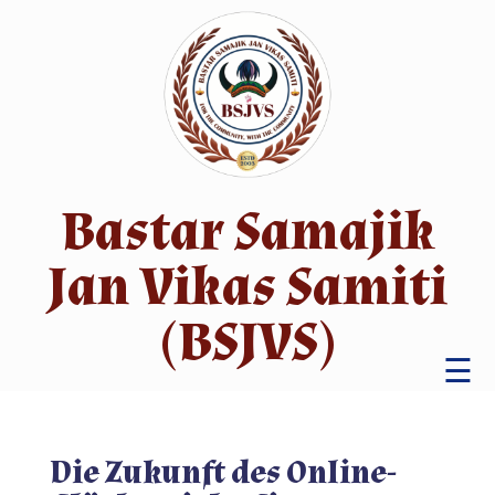
Bastar Samajik
Jan Vikas Samiti
(BSJVS)
☰
Die Zukunft des Online-