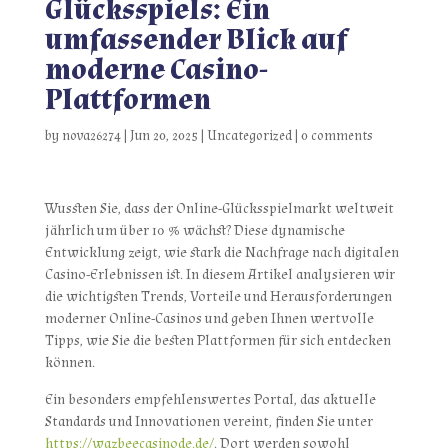
Glücksspiels: Ein
umfassender Blick auf
moderne Casino-
Plattformen
by
nova26274
|
Jun 20, 2025
|
Uncategorized
|
0 comments
Wussten Sie, dass der Online-Glücksspielmarkt weltweit
jährlich um über 10 % wächst? Diese dynamische
Entwicklung zeigt, wie stark die Nachfrage nach digitalen
Casino-Erlebnissen ist. In diesem Artikel analysieren wir
die wichtigsten Trends, Vorteile und Herausforderungen
moderner Online-Casinos und geben Ihnen wertvolle
Tipps, wie Sie die besten Plattformen für sich entdecken
können.
Ein besonders empfehlenswertes Portal, das aktuelle
Standards und Innovationen vereint, finden Sie unter
https://wazbeecasinode.de/
. Dort werden sowohl