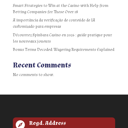
Smart Strategies to Win at the Casino with Help from
Betting Companies for Those Over 18
A importância da verificação de conteúdo de IA
customizado para empresas
Découvrez Spinbara Casino en 2026 : guide pratique pour
les nouveaux joueurs
Bonus Terms Decoded: Wagering Requirements Explained
Recent Comments
No comments to show.
Regd. Address
