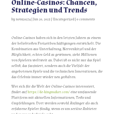
Online-Casinos: Chancen,
Strategien und Trends
by
nova26274
|
Jun 20, 2025
|
Uncategorized
|
0 comments
Online-Casinos haben sich in den letzten Jahren zu einem
der beliebtesten Freizeitbeschäftigungen entwickelt. Die
Kombination aus Unterhaltung, Nervenkitzel und der
Möglichkeit, echtes Geld zu gewinnen, zieht Millionen
von Spielern weltweit an. Dabei ist es nicht nur das Spiel
selbst, das fasziniert, sondern auch die Vielfalt der
angebotenen Spiele und die technischen Innovationen, die
das Erlebnis immer wieder neu gestalten.
Wer sich für die Welt der Online-Casinos interessiert,
findet auf
https://de-kingmaker.com/
eine umfassende
Plattform mit aktuellen Informationen, Tests und
Empfehlungen. Dort werden sowohl Anfänger als auch
erfahrene Spieler fündig, wenn es um seriöse Anbieter