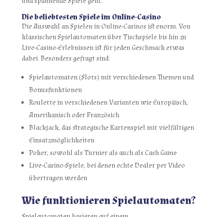
und spannende Spiele geht.
Die beliebtesten Spiele im Online-Casino
Die Auswahl an Spielen in Online-Casinos ist enorm. Von
klassischen Spielautomaten über Tischspiele bis hin zu
Live-Casino-Erlebnissen ist für jeden Geschmack etwas
dabei. Besonders gefragt sind:
Spielautomaten (Slots) mit verschiedenen Themen und
Bonusfunktionen
Roulette in verschiedenen Varianten wie Europäisch,
Amerikanisch oder Französich
Blackjack, das strategische Kartenspiel mit vielfältigen
Einsatzmöglichkeiten
Poker, sowohl als Turnier als auch als Cash Game
Live-Casino-Spiele, bei denen echte Dealer per Video
übertragen werden
Wie funktionieren Spielautomaten?
Spielautomaten basieren auf einem