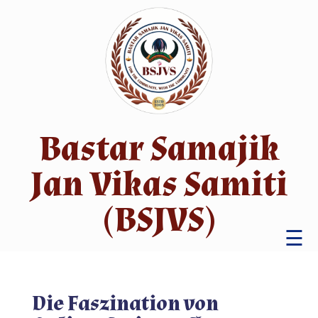
Bastar Samajik
Jan Vikas Samiti
(BSJVS)
☰
Die Faszination von