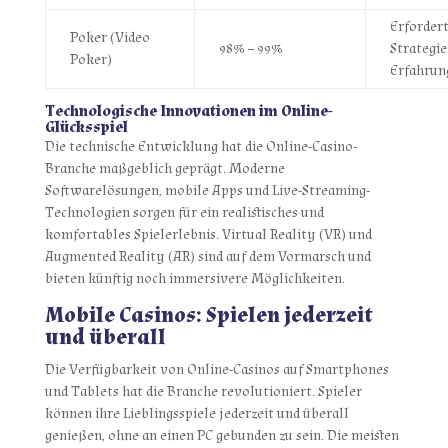
Erfordert
Poker (Video
98% – 99%
Strategie
Poker)
Erfahrun
Technologische Innovationen im Online-
Glücksspiel
Die technische Entwicklung hat die Online-Casino-
Branche maßgeblich geprägt. Moderne
Softwarelösungen, mobile Apps und Live-Streaming-
Technologien sorgen für ein realistisches und
komfortables Spielerlebnis. Virtual Reality (VR) und
Augmented Reality (AR) sind auf dem Vormarsch und
bieten künftig noch immersivere Möglichkeiten.
Mobile Casinos: Spielen jederzeit
und überall
Die Verfügbarkeit von Online-Casinos auf Smartphones
und Tablets hat die Branche revolutioniert. Spieler
können ihre Lieblingsspiele jederzeit und überall
genießen, ohne an einen PC gebunden zu sein. Die meisten