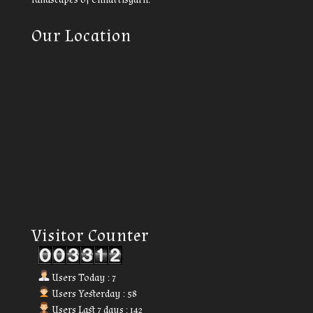
Our Location
Our Visitor
Visitor Counter
Users Today : 7
Users Yesterday : 58
Users Last 7 days : 142