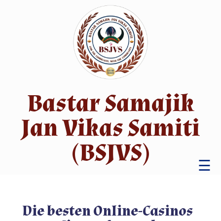
Bastar Samajik
Jan Vikas Samiti
(BSJVS)
☰
Die besten Online-Casinos