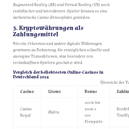
Augmented Reality (AR) und Virtual Reality (VR) noch
realistischer und interaktiver. Spieler können so eine
authentische Casino-Atmosphäre genießen.
3. Kryptowährungen als
Zahlungsmittel
Bitcoin, Ethereum und andere digitale Währungen
gewinnen an Bedeutung. Sie ermöglichen schnelle und
anonyme Transaktionen, was besonders von
technikaffinen Spielern geschätzt wird.
Vergleich der beliebtesten Online-Casinos in
Deutschland 2024
Übersicht der T
Casino
Lizenz
Bonus
Zahlu
100% bis
Casino
500€ +
Kredit
Malta
Royal
100
Trustl
Freispiele