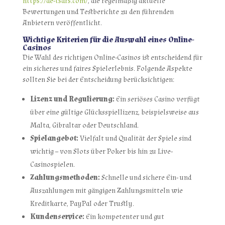
https://de-tsars.com/
, die regelmäßig aktuelle
Bewertungen und Testberichte zu den führenden
Anbietern veröffentlicht.
Wichtige Kriterien für die Auswahl eines Online-
Casinos
Die Wahl des richtigen Online-Casinos ist entscheidend für
ein sicheres und faires Spielerlebnis. Folgende Aspekte
sollten Sie bei der Entscheidung berücksichtigen:
Lizenz und Regulierung:
Ein seriöses Casino verfügt
über eine gültige Glücksspiellizenz, beispielsweise aus
Malta, Gibraltar oder Deutschland.
Spielangebot:
Vielfalt und Qualität der Spiele sind
wichtig – von Slots über Poker bis hin zu Live-
Casinospielen.
Zahlungsmethoden:
Schnelle und sichere Ein- und
Auszahlungen mit gängigen Zahlungsmitteln wie
Kreditkarte, PayPal oder Trustly.
Kundenservice:
Ein kompetenter und gut