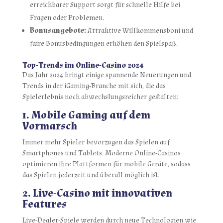
erreichbarer Support sorgt für schnelle Hilfe bei
Fragen oder Problemen.
Bonusangebote:
Attraktive Willkommensboni und
faire Bonusbedingungen erhöhen den Spielspaß.
Top-Trends im Online-Casino 2024
Das Jahr 2024 bringt einige spannende Neuerungen und
Trends in der iGaming-Branche mit sich, die das
Spielerlebnis noch abwechslungsreicher gestalten:
1. Mobile Gaming auf dem
Vormarsch
Immer mehr Spieler bevorzugen das Spielen auf
Smartphones und Tablets. Moderne Online-Casinos
optimieren ihre Plattformen für mobile Geräte, sodass
das Spielen jederzeit und überall möglich ist.
2. Live-Casino mit innovativen
Features
Live-Dealer-Spiele werden durch neue Technologien wie