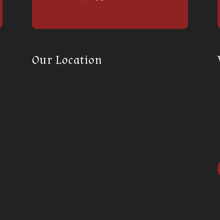
Our Location