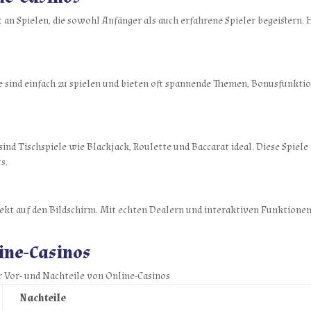
 an Spielen, die sowohl Anfänger als auch erfahrene Spieler begeistern. 
Sie sind einfach zu spielen und bieten oft spannende Themen, Bonusfunkti
sind Tischspiele wie Blackjack, Roulette und Baccarat ideal. Diese Spiele
s.
irekt auf den Bildschirm. Mit echten Dealern und interaktiven Funktione
ine-Casinos
r Vor- und Nachteile von Online-Casinos
Nachteile