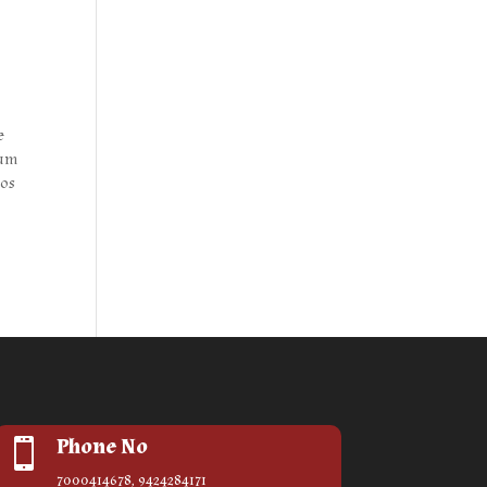
e
 um
nos
Phone No

7000414678, 9424284171