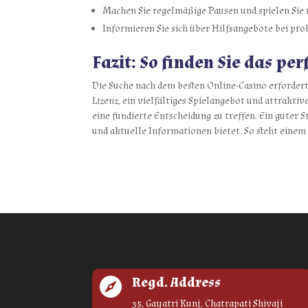
Machen Sie regelmäßige Pausen und spielen Sie 
Informieren Sie sich über Hilfsangebote bei pr
Fazit: So finden Sie das pe
Die Suche nach dem besten Online-Casino erfordert 
Lizenz, ein vielfältiges Spielangebot und attrakt
eine fundierte Entscheidung zu treffen. Ein guter 
und aktuelle Informationen bietet. So steht einem
Regd. Address

35, Gayatri Kunj, Chatrapati Shivaji