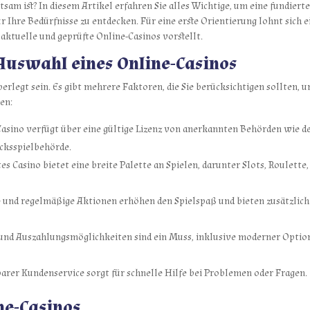
sam ist? In diesem Artikel erfahren Sie alles Wichtige, um eine fundiert
r Ihre Bedürfnisse zu entdecken. Für eine erste Orientierung lohnt sich e
e aktuelle und geprüfte Online-Casinos vorstellt.
 Auswahl eines Online-Casinos
berlegt sein. Es gibt mehrere Faktoren, die Sie berücksichtigen sollten, 
ten:
Casino verfügt über eine gültige Lizenz von anerkannten Behörden wie d
cksspielbehörde.
tes Casino bietet eine breite Palette an Spielen, darunter Slots, Roulette,
und regelmäßige Aktionen erhöhen den Spielspaß und bieten zusätzlich
- und Auszahlungsmöglichkeiten sind ein Muss, inklusive moderner Opti
rer Kundenservice sorgt für schnelle Hilfe bei Problemen oder Fragen.
ine-Casinos