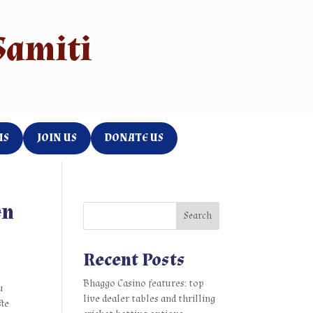
Samiti
US
JOIN US
DONATE US
en
Search
Recent Posts
Bhaggo Casino features: top
u
live dealer tables and thrilling
ste