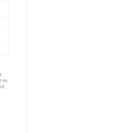
g,
e an,
ll,