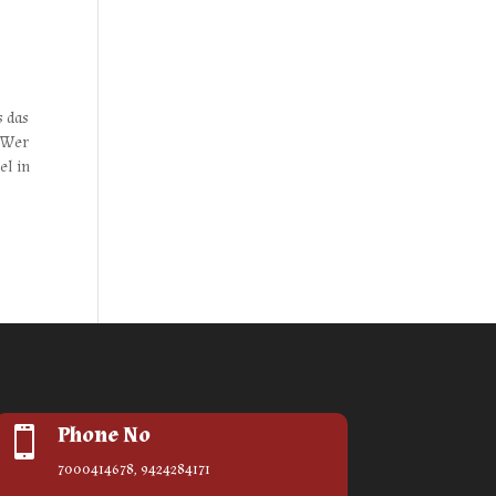
s das
 Wer
el in
Phone No

7000414678, 9424284171