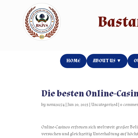
Your Titl
Basta
HOME
ABOUT US ▼
O
Die besten Online-Casi
by
nova26274
|
Jun 20, 2025
|
Uncategorized
|
0 comme
Online-Casinos erfreuen sich weltweit großer Beli
versuchen und gleichzeitig Unterhaltung auf höch