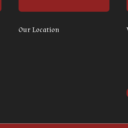
Our Location