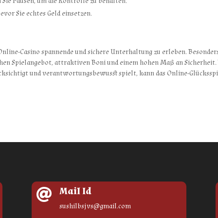
Sie Pausen, um die Kontrolle zu behalten.
vor Sie echtes Geld einsetzen.
 Online-Casino spannende und sichere Unterhaltung zu erleben. Besonder
en Spielangebot, attraktiven Boni und einem hohen Maß an Sicherheit.
cksichtigt und verantwortungsbewusst spielt, kann das Online-Glücksspi
Mail Id

sushilbsjvs@gmail.com