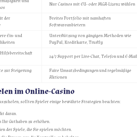
htmäßigkeit und
Nur Casinos mit EU- oder MGA-Lizenz wählen
nos
ät der
Breites Portfolio mit namhaften
e
Softwareanbietern
here Ein- und
Unterstützung von gängigen Methoden wie
hkeiten
PayPal, Kreditkarte, Trustly
Hilfsbereitschaft
24/7 Support per Live-Chat, Telefon und E-Mai
e zur Steigerung
Faire Umsatzbedingungen und regelmäßige
Aktionen
ielen im Online-Casino
szuholen, sollten Spieler einige bewährte Strategien beachten:
ikt daran.
 Ihr Guthaben zu erhöhen.
en der Spiele, die Sie spielen möchten.