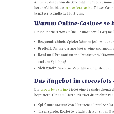
Anbieter stetig, was die Auswahl für Spieler imme
hervorsticht, ist das
crocoslots casino
. Dieses Casi
benutzerfreundliche Plattform.
Warum Online-Casinos so b
Die Beliebtheit von Online-Casinos beruht auf meh
Bequemlichkeit:
Spieler können jederzeit und 
Vielfalt:
Online-Casinos bieten eine enorme Ausw
Boni und Promotionen:
Attraktive Willkomme
und den Spielspaß.
Sicherheit:
Moderne Verschlüsselungstechnologi
Das Angebot im crocoslots
Das
crocoslots casino
bietet eine beeindruckende A
begeistern. Hier ein Überblick über die wichtigste
Spielautomaten:
Von klassischen Früchte-Slot
Tischspiele:
Roulette, Blackjack, Poker und Ba