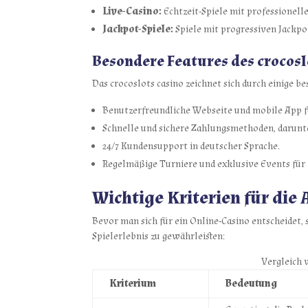
Live-Casino:
Echtzeit-Spiele mit professionelle
Jackpot-Spiele:
Spiele mit progressiven Jackpo
Besondere Features des crocosl
Das crocoslots casino zeichnet sich durch einige 
Benutzerfreundliche Webseite und mobile App f
Schnelle und sichere Zahlungsmethoden, darunt
24/7 Kundensupport in deutscher Sprache.
Regelmäßige Turniere und exklusive Events für 
Wichtige Kriterien für die
Bevor man sich für ein Online-Casino entscheidet, 
Spielerlebnis zu gewährleisten:
Vergleich 
Kriterium
Bedeutung