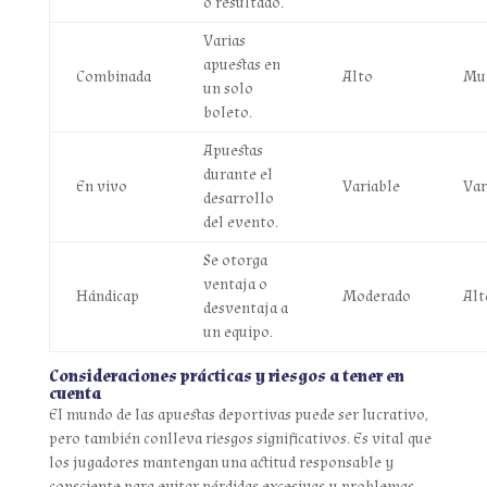
o resultado.
Varias
apuestas en
Combinada
Alto
Muy
un solo
boleto.
Apuestas
durante el
En vivo
Variable
Var
desarrollo
del evento.
Se otorga
ventaja o
Hándicap
Moderado
Alt
desventaja a
un equipo.
Consideraciones prácticas y riesgos a tener en
cuenta
El mundo de las apuestas deportivas puede ser lucrativo,
pero también conlleva riesgos significativos. Es vital que
los jugadores mantengan una actitud responsable y
consciente para evitar pérdidas excesivas y problemas