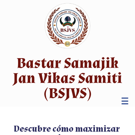
Bastar Samajik
Jan Vikas Samiti
(BSJVS)
☰
Descubre cómo maximizar