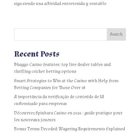
siga siendo una actividad entretenida y rentable.
Search
Recent Posts
Bhaggo Casino features: top live dealer tables and
thrilling cricket betting options
Smart Strategies to Win at the Casino with Help from
Betting Companies for Those Over 18
A importância da verificação de conteúdo de IA
customizado para empresas
Découvrez Spinbara Casino en 2026 : guide pratique pour
les nouveaux joueurs
Bonus Terms Decoded: Wagering Requirements Explained