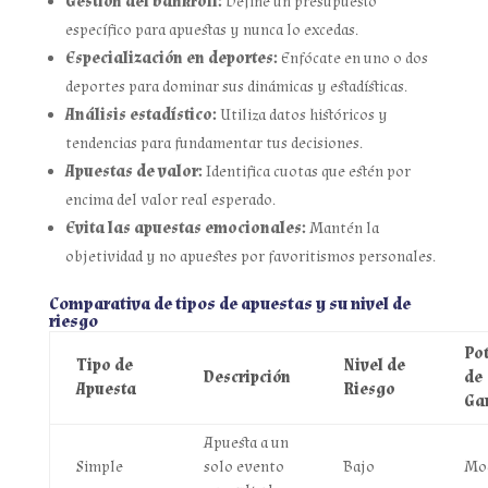
Gestión del bankroll:
Define un presupuesto
específico para apuestas y nunca lo excedas.
Especialización en deportes:
Enfócate en uno o dos
deportes para dominar sus dinámicas y estadísticas.
Análisis estadístico:
Utiliza datos históricos y
tendencias para fundamentar tus decisiones.
Apuestas de valor:
Identifica cuotas que estén por
encima del valor real esperado.
Evita las apuestas emocionales:
Mantén la
objetividad y no apuestes por favoritismos personales.
Comparativa de tipos de apuestas y su nivel de
riesgo
Pot
Tipo de
Nivel de
Descripción
de
Apuesta
Riesgo
Ga
Apuesta a un
Simple
solo evento
Bajo
Mo