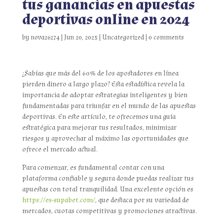
tus ganancias en apuestas
deportivas online en 2024
by
nova26274
|
Jun 20, 2025
|
Uncategorized
|
0 comments
¿Sabías que más del 60% de los apostadores en línea
pierden dinero a largo plazo? Esta estadística revela la
importancia de adoptar estrategias inteligentes y bien
fundamentadas para triunfar en el mundo de las apuestas
deportivas. En este artículo, te ofrecemos una guía
estratégica para mejorar tus resultados, minimizar
riesgos y aprovechar al máximo las oportunidades que
ofrece el mercado actual.
Para comenzar, es fundamental contar con una
plataforma confiable y segura donde puedas realizar tus
apuestas con total tranquilidad. Una excelente opción es
https://es-supabet.com/
, que destaca por su variedad de
mercados, cuotas competitivas y promociones atractivas.