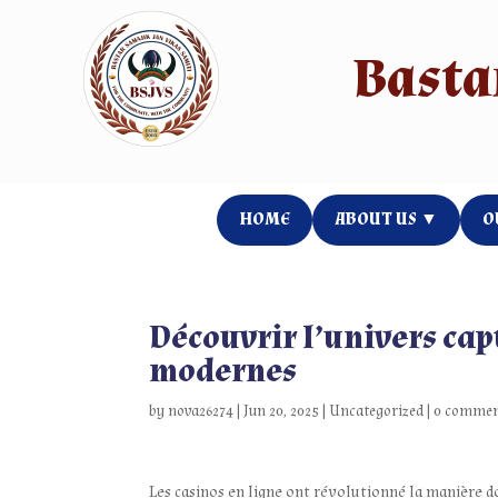
Your Titl
Basta
HOME
ABOUT US ▼
O
Découvrir l’univers cap
modernes
by
nova26274
|
Jun 20, 2025
|
Uncategorized
|
0 comme
Les casinos en ligne ont révolutionné la manière d