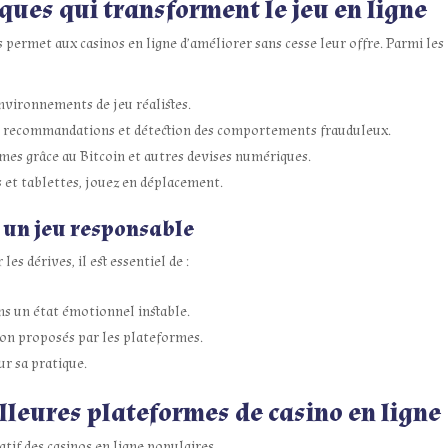
ques qui transforment le jeu en ligne
permet aux casinos en ligne d’améliorer sans cesse leur offre. Parmi les
vironnements de jeu réalistes.
s recommandations et détection des comportements frauduleux.
es grâce au Bitcoin et autres devises numériques.
et tablettes, jouez en déplacement.
 un jeu responsable
les dérives, il est essentiel de :
ans un état émotionnel instable.
tion proposés par les plateformes.
ur sa pratique.
leures plateformes de casino en ligne
tif des casinos en ligne populaires