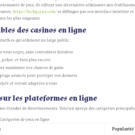
ssionnante de jeux, ils offrent une alternative séduisante aux établisse
vantes,
https://lucky31.us.com/
se distingue par son interface intuitive et
urs les plus exigeants.
les des casinos en ligne
néfices qui séduisent un large public :
 vous soyez, sans contraintes horaires.
, poker, et bien plus encore.
our maximiser vos chances de gains.
ptage avancés pour protéger vos données.
dépôt et retrait adaptées à tous.
sur les plateformes en ligne
me étendue de divertissements. Voici un aperçu des catégories principales
Catégories de jeux en ligne
n
Popularité