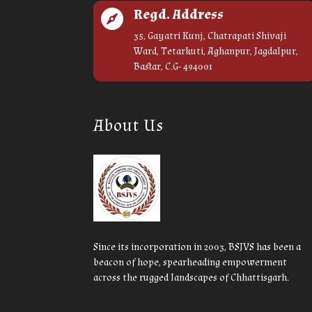
Regd. Address

35, Gayatri Kunj, Chatrapati Shivaji
Ward, Tetarkuti, Aghanpur, Jagdalpur,
Bastar, C.G- 494001
About Us
Since its incorporation in 2003, BSJVS has been a
beacon of hope, spearheading empowerment
across the rugged landscapes of Chhattisgarh.