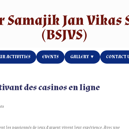
e Goes Here
r Samajik Jan Vikas 
(BSJVS)
UR ACTIVITIES
EVENTS
GALLERY ▼
CONTACT 
tivant des casinos en ligne
nts
ont les passionnés de jeux d’argent vivent leur expérience. Avec une