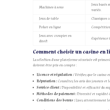
Jeux basés s
Machines à sous
variés.
Jeux de table
Classiques c
Poker en ligne
Compétitions
Jeux avec croupier en
Expérience 
direct
Comment choisir un casino en li
La sélection d’une plateforme sécurisée est primord
doivent être pris en compte :
Licence et régulation :
Vérifiez que le casino e
Réputation :
Consultez les avis des joueurs et l
Service client :
Disponibilité et efficacité du su
Méthodes de paiement :
Diversité et rapidité 
Conditions des bonus :
Lisez attentivement le