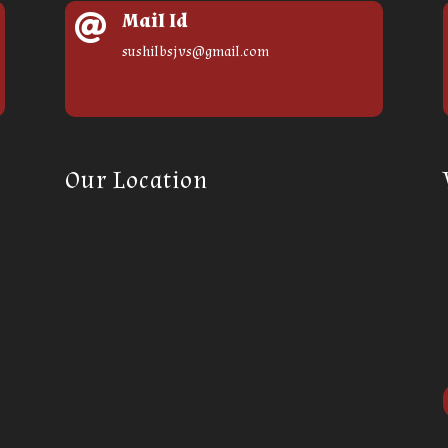
Mail Id

sushilbsjvs@gmail.com
Our Location