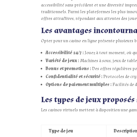
accessibilité sans précédent et une diversité impre
traditionnels. Parmi les plateformes les plus inno
offres attractives, répondant aux attentes des joue
Les avantages incontournab
Opter pour un casino en ligne présente plusieurs bé
Accessibilité 24/7 :
Jouez à tout moment, où que
Variété de jeux :
Machines à sous, jeux de table
Bonus et promotions :
Des offres régulières p
Confidentialité et sécurité :
Protocoles de cry
Options de paiement multiples :
Facilités de 
Les types de jeux proposés 
Les casinos virtuels mettent à disposition une gam
Type de jeu
Descriptio