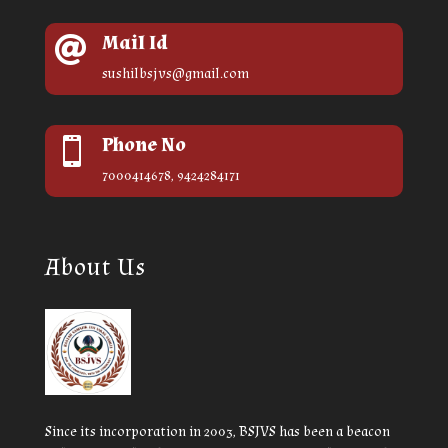
Mail Id

sushilbsjvs@gmail.com
Phone No

7000414678, 9424284171
About Us
Since its incorporation in 2003, BSJVS has been a beacon