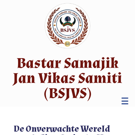
Bastar Samajik
Jan Vikas Samiti
(BSJVS)
☰
De Onverwachte Wereld