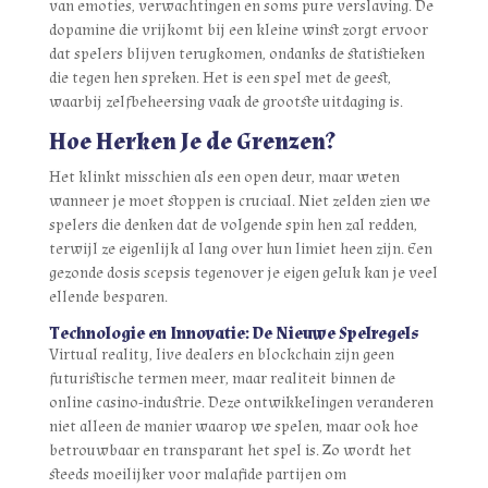
van emoties, verwachtingen en soms pure verslaving. De
dopamine die vrijkomt bij een kleine winst zorgt ervoor
dat spelers blijven terugkomen, ondanks de statistieken
die tegen hen spreken. Het is een spel met de geest,
waarbij zelfbeheersing vaak de grootste uitdaging is.
Hoe Herken Je de Grenzen?
Het klinkt misschien als een open deur, maar weten
wanneer je moet stoppen is cruciaal. Niet zelden zien we
spelers die denken dat de volgende spin hen zal redden,
terwijl ze eigenlijk al lang over hun limiet heen zijn. Een
gezonde dosis scepsis tegenover je eigen geluk kan je veel
ellende besparen.
Technologie en Innovatie: De Nieuwe Spelregels
Virtual reality, live dealers en blockchain zijn geen
futuristische termen meer, maar realiteit binnen de
online casino-industrie. Deze ontwikkelingen veranderen
niet alleen de manier waarop we spelen, maar ook hoe
betrouwbaar en transparant het spel is. Zo wordt het
steeds moeilijker voor malafide partijen om