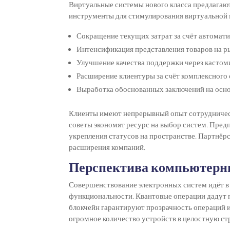
Виртуальные системы нового класса предлагаю
инструменты для стимулирования виртуальной 
Сокращение текущих затрат за счёт автомат
Интенсификация представления товаров на р
Улучшение качества поддержки через кастом
Расширение клиентуры за счёт комплексного
Выработка обоснованных заключений на осно
Клиенты имеют непрерывный опыт сотрудничес
советы экономят ресурс на выбор систем. Пред
укрепления статусов на пространстве. Партнёр
расширения компаний.
Перспектива компьютерны
Совершенствование электронных систем идёт в
функциональности. Квантовые операции дадут 
блокчейн гарантируют прозрачность операций 
огромное количество устройств в целостную ст