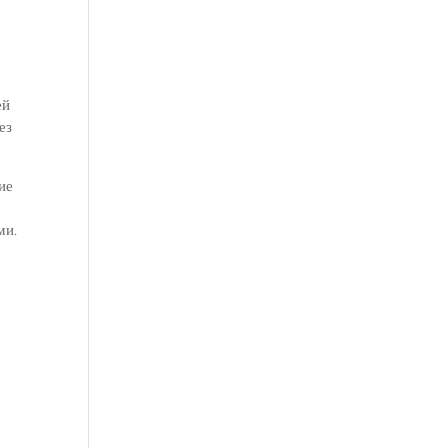
ей
ез
ие
ми.