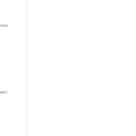
тика
няет