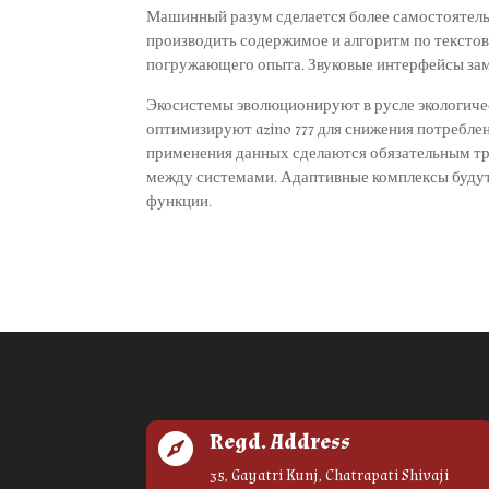
Машинный разум сделается более самостоятел
производить содержимое и алгоритм по тексто
погружающего опыта. Звуковые интерфейсы зам
Экосистемы эволюционируют в русле экологиче
оптимизируют azino 777 для снижения потребле
применения данных сделаются обязательным т
между системами. Адаптивные комплексы будут
функции.
Regd. Address

35, Gayatri Kunj, Chatrapati Shivaji