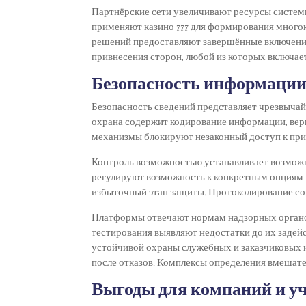
Партнёрские сети увеличивают ресурсы систем
применяют казино 777 для формирования много
решений предоставляют завершённые включения
привнесения сторон, любой из которых включае
Безопасность информации
Безопасность сведений представляет чрезвыча
охрана содержит кодирование информации, вер
механизмы блокируют незаконный доступ к пр
Контроль возможностью устанавливает возможн
регулируют возможность к конкретным опциям в
избыточный этап защиты. Протоколирование сох
Платформы отвечают нормам надзорных органо
тестирования выявляют недостатки до их заде
устойчивой охраны служебных и заказчиковых 
после отказов. Комплексы определения вмешате
Выгоды для компаний и у