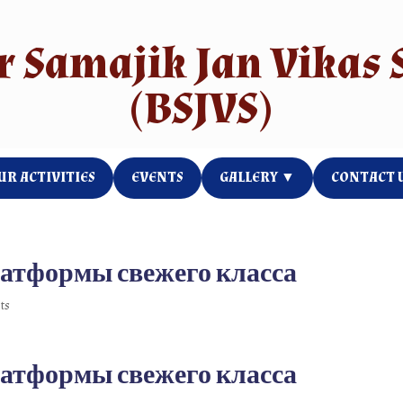
e Goes Here
r Samajik Jan Vikas 
(BSJVS)
UR ACTIVITIES
EVENTS
GALLERY ▼
CONTACT 
латформы свежего класса
ts
латформы свежего класса