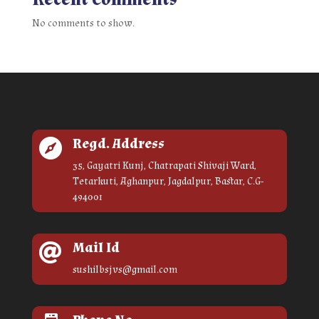
No comments to show.
Regd. Address

35, Gayatri Kunj, Chatrapati Shivaji Ward,
Tetarkuti, Aghanpur, Jagdalpur, Bastar, C.G-
494001
Mail Id

sushilbsjvs@gmail.com