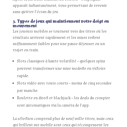
apparaît instantanément, vous permettant de revenir
sans quitter l’écran du jeu.
3. Types de jeux qui maintiennent votre doigt en
mouvement
Les joueurs mobiles se tournent vers des titres où les
résultats arrivent rapidement et les mises restent
suffisamment faibles pour une pause déjeuner ou un
trajet en train.
Slots classiques à haute volatilité – quelques spins
peuvent transformer une mise modeste en victoire
rapide.
Slots vidéo avec tours courts – moins de cinq secondes
par manche.
Roulette en direct et blackjack – les deals du croupier
sont automatiques via la caméra de l’app.
La sélection comprend plus de neuf mille titres, mais ceux
qui brillent sur mobile sont ceux qui récompensent les