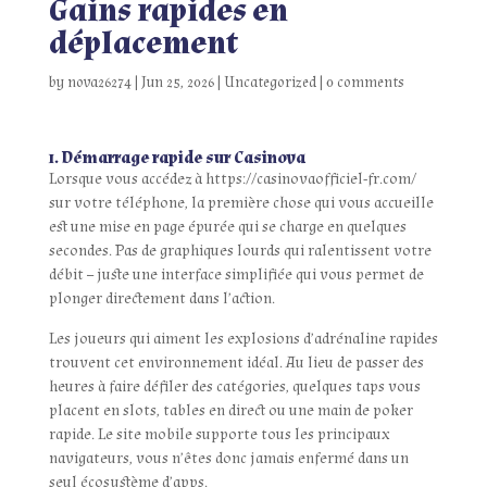
Gains rapides en
déplacement
by
nova26274
|
Jun 25, 2026
|
Uncategorized
|
0 comments
1. Démarrage rapide sur Casinova
Lorsque vous accédez à https://casinovaofficiel-fr.com/
sur votre téléphone, la première chose qui vous accueille
est une mise en page épurée qui se charge en quelques
secondes. Pas de graphiques lourds qui ralentissent votre
débit – juste une interface simplifiée qui vous permet de
plonger directement dans l’action.
Les joueurs qui aiment les explosions d’adrénaline rapides
trouvent cet environnement idéal. Au lieu de passer des
heures à faire défiler des catégories, quelques taps vous
placent en slots, tables en direct ou une main de poker
rapide. Le site mobile supporte tous les principaux
navigateurs, vous n’êtes donc jamais enfermé dans un
seul écosystème d’apps.