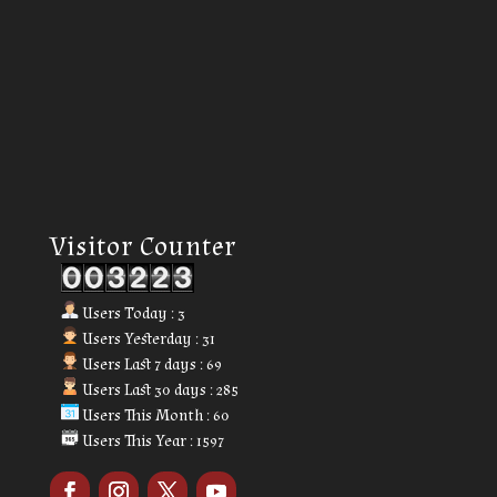
Our Visitor
Visitor Counter
Users Today : 3
Users Yesterday : 31
Users Last 7 days : 69
Users Last 30 days : 285
Users This Month : 60
Users This Year : 1597