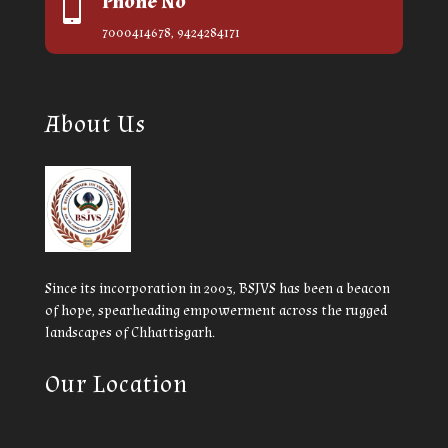
Phone No

7000414678, 9424284171
About Us
Since its incorporation in 2003, BSJVS has been a beacon
of hope, spearheading empowerment across the rugged
landscapes of Chhattisgarh.
Our Location