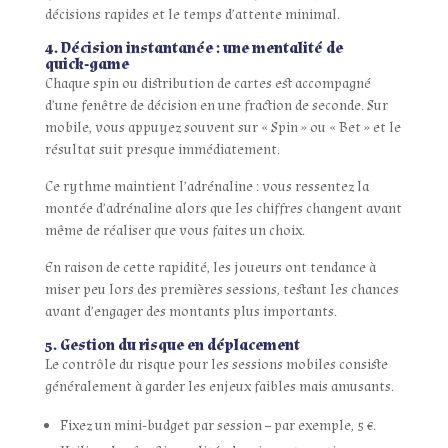
décisions rapides et le temps d’attente minimal.
4. Décision instantanée : une mentalité de
quick‑game
Chaque spin ou distribution de cartes est accompagné
d’une fenêtre de décision en une fraction de seconde. Sur
mobile, vous appuyez souvent sur « Spin » ou « Bet » et le
résultat suit presque immédiatement.
Ce rythme maintient l’adrénaline : vous ressentez la
montée d’adrénaline alors que les chiffres changent avant
même de réaliser que vous faites un choix.
En raison de cette rapidité, les joueurs ont tendance à
miser peu lors des premières sessions, testant les chances
avant d’engager des montants plus importants.
5. Gestion du risque en déplacement
Le contrôle du risque pour les sessions mobiles consiste
généralement à garder les enjeux faibles mais amusants.
Fixez un mini‑budget par session – par exemple, 5 €.