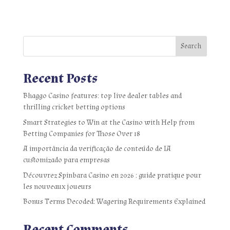
Search
Recent Posts
Bhaggo Casino features: top live dealer tables and
thrilling cricket betting options
Smart Strategies to Win at the Casino with Help from
Betting Companies for Those Over 18
A importância da verificação de conteúdo de IA
customizado para empresas
Découvrez Spinbara Casino en 2026 : guide pratique pour
les nouveaux joueurs
Bonus Terms Decoded: Wagering Requirements Explained
Recent Comments