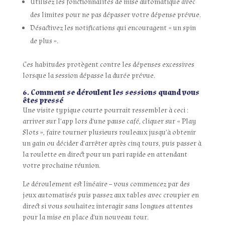
Utilisez les fonctionnalités de mise automatique avec
des limites pour ne pas dépasser votre dépense prévue.
Désactivez les notifications qui encouragent « un spin
de plus ».
Ces habitudes protègent contre les dépenses excessives
lorsque la session dépasse la durée prévue.
6. Comment se déroulent les sessions quand vous
êtes pressé
Une visite typique courte pourrait ressembler à ceci :
arriver sur l’app lors d’une pause café, cliquer sur « Play
Slots », faire tourner plusieurs rouleaux jusqu’à obtenir
un gain ou décider d’arrêter après cinq tours, puis passer à
la roulette en direct pour un pari rapide en attendant
votre prochaine réunion.
Le déroulement est linéaire – vous commencez par des
jeux automatisés puis passez aux tables avec croupier en
direct si vous souhaitez interagir sans longues attentes
pour la mise en place d’un nouveau tour.