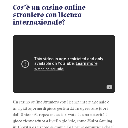
Cos’è un casino online
straniero con licenza
internazionale?
Un casino online straniero con licenza internazionale è
una piattaforma di gioco gestita da un operatore fuori
dall’Unione Europea ma autorizzata da una autorità di
gioco riconosciuta a livello globale, come Malta Gaming
Authority o Curaçao eGaming. La licenza garantisce che il