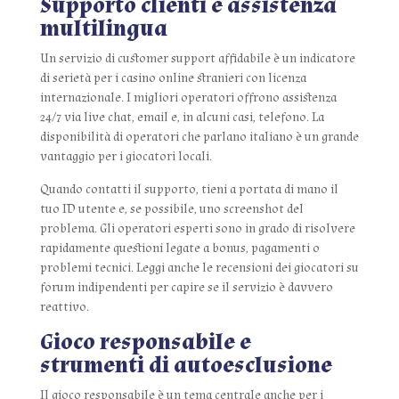
Supporto clienti e assistenza
multilingua
Un servizio di customer support affidabile è un indicatore
di serietà per i casino online stranieri con licenza
internazionale. I migliori operatori offrono assistenza
24/7 via live chat, email e, in alcuni casi, telefono. La
disponibilità di operatori che parlano italiano è un grande
vantaggio per i giocatori locali.
Quando contatti il supporto, tieni a portata di mano il
tuo ID utente e, se possibile, uno screenshot del
problema. Gli operatori esperti sono in grado di risolvere
rapidamente questioni legate a bonus, pagamenti o
problemi tecnici. Leggi anche le recensioni dei giocatori su
forum indipendenti per capire se il servizio è davvero
reattivo.
Gioco responsabile e
strumenti di autoesclusione
Il gioco responsabile è un tema centrale anche per i