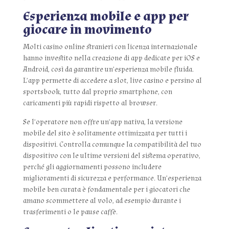
Esperienza mobile e app per
giocare in movimento
Molti casino online stranieri con licenza internazionale
hanno investito nella creazione di app dedicate per iOS e
Android, così da garantire un’esperienza mobile fluida.
L’app permette di accedere a slot, live casino e persino al
sportsbook, tutto dal proprio smartphone, con
caricamenti più rapidi rispetto al browser.
Se l’operatore non offre un’app nativa, la versione
mobile del sito è solitamente ottimizzata per tutti i
dispositivi. Controlla comunque la compatibilità del tuo
dispositivo con le ultime versioni del sistema operativo,
perché gli aggiornamenti possono includere
miglioramenti di sicurezza e performance. Un’esperienza
mobile ben curata è fondamentale per i giocatori che
amano scommettere al volo, ad esempio durante i
trasferimenti o le pause caffè.