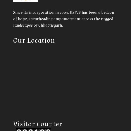
Since its incorporation in 2003, BSJVS has been a beacon
of hope, spearheading empowerment across the rugged
landscapes of Chhattisgarh.
Our Location
Our Visitor
Visitor Counter