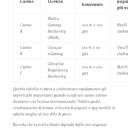
Casino
Licenza
paga
benvenuto
più v
Malta
Casino
Gaming
200 % + 100
Skrill
A
Authority
giri
(insta
(MGA)
Casino
Curaçao
150 % + 50
Visa 
B
eGaming
giri
(insta
Gibraltar
Casino
100 % + 200
Netel
Regulatory
C
giri
(insta
Authority
Questa tabella ti aiuta a confrontare rapidamente gli
aspetti più importanti quando scegli un casino online
straniero con licenza internazionale. Valuta quale
combinazione di bonus, velocità di payout e app mobile si
adatta meglio al tuo stile di gioco.
Ricorda che la scelta finale dipende dalle tue esigenze