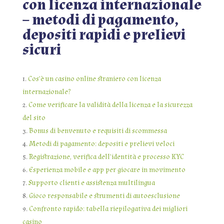
con licenza internazionale
– metodi di pagamento,
depositi rapidi e prelievi
sicuri
Cos’è un casino online straniero con licenza
internazionale?
Come verificare la validità della licenza e la sicurezza
del sito
Bonus di benvenuto e requisiti di scommessa
Metodi di pagamento: depositi e prelievi veloci
Registrazione, verifica dell’identità e processo KYC
Esperienza mobile e app per giocare in movimento
Supporto clienti e assistenza multilingua
Gioco responsabile e strumenti di autoesclusione
Confronto rapido: tabella riepilogativa dei migliori
casino