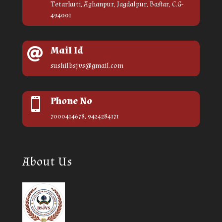
Tetarkuti, Aghanpur, Jagdalpur, Bastar, C.G-
494001
Mail Id

sushilbsjvs@gmail.com
Phone No

7000414678, 9424284171
About Us