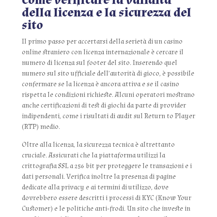
Come verificare la validità
della licenza e la sicurezza del
sito
Il primo passo per accertarsi della serietà di un casino
online straniero con licenza internazionale è cercare il
numero di licenza sul footer del sito. Inserendo quel
numero sul sito ufficiale dell’autorità di gioco, è possibile
confermare se la licenza è ancora attiva e se il casino
rispetta le condizioni richieste. Alcuni operatori mostrano
anche certificazioni di test di giochi da parte di provider
indipendenti, come i risultati di audit sul Return to Player
(RTP) medio.
Oltre alla licenza, la sicurezza tecnica è altrettanto
cruciale. Assicurati che la piattaforma utilizzi la
crittografia SSL a 256 bit per proteggere le transazioni e i
dati personali. Verifica inoltre la presenza di pagine
dedicate alla privacy e ai termini di utilizzo, dove
dovrebbero essere descritti i processi di KYC (Know Your
Customer) e le politiche anti‑frodi. Un sito che investe in