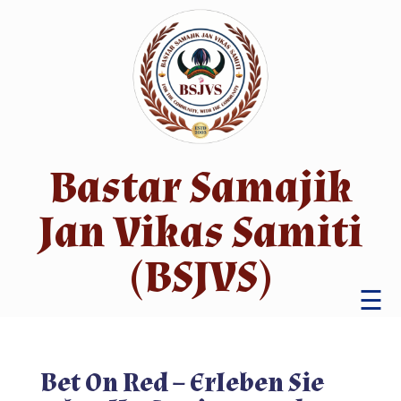
Bastar Samajik
Jan Vikas Samiti
(BSJVS)
☰
Bet On Red – Erleben Sie