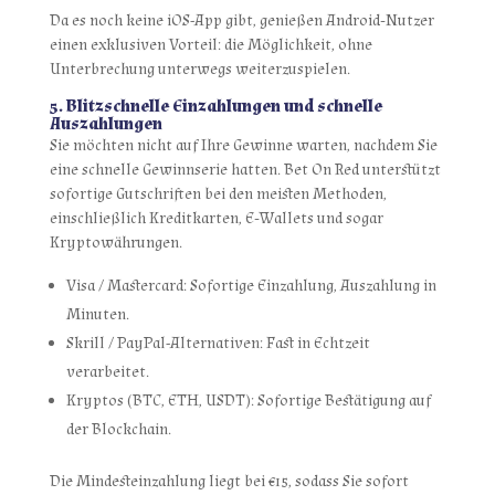
Da es noch keine iOS-App gibt, genießen Android‑Nutzer
einen exklusiven Vorteil: die Möglichkeit, ohne
Unterbrechung unterwegs weiterzuspielen.
5. Blitzschnelle Einzahlungen und schnelle
Auszahlungen
Sie möchten nicht auf Ihre Gewinne warten, nachdem Sie
eine schnelle Gewinnserie hatten. Bet On Red unterstützt
sofortige Gutschriften bei den meisten Methoden,
einschließlich Kreditkarten, E‑Wallets und sogar
Kryptowährungen.
Visa / Mastercard: Sofortige Einzahlung, Auszahlung in
Minuten.
Skrill / PayPal-Alternativen: Fast in Echtzeit
verarbeitet.
Kryptos (BTC, ETH, USDT): Sofortige Bestätigung auf
der Blockchain.
Die Mindesteinzahlung liegt bei €15, sodass Sie sofort