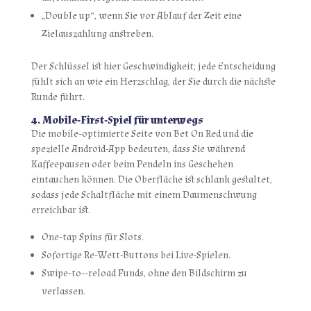
„Double up“, wenn Sie vor Ablauf der Zeit eine
Zielauszahlung anstreben.
Der Schlüssel ist hier Geschwindigkeit; jede Entscheidung
fühlt sich an wie ein Herzschlag, der Sie durch die nächste
Runde führt.
4. Mobile‑First‑Spiel für unterwegs
Die mobile‑optimierte Seite von Bet On Red und die
spezielle Android-App bedeuten, dass Sie während
Kaffeepausen oder beim Pendeln ins Geschehen
eintauchen können. Die Oberfläche ist schlank gestaltet,
sodass jede Schaltfläche mit einem Daumenschwung
erreichbar ist.
One‑tap Spins für Slots.
Sofortige Re‑Wett-Buttons bei Live-Spielen.
Swipe‑to‑‑reload Funds, ohne den Bildschirm zu
verlassen.