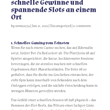
schnelle Gewinne und
spannende Slots an einem
Ort
by
nova26274
|
Jun 21, 2026
|
Uncategorized
|
0 comments
1. Schnelles Gaming vom Feinsten
Wenn Sie nach einem Casino suchen, das auf Adrenalin
setzt, liefert Bet On Red sofort ab. Die Plattform ist auf
Spieler ausgerichtet, die kurze, hochintensive Sessions
bevorzugen, die sie atemlos machen mit schnellen
Ergebnissen statt Marathonläufen. Die Seite ist so
gestaltet, dass Sie direkt ins Geschehen eintauchen; der
erste Spin kann innerhalb von Sekunden nach dem
Einloggen erfolgen, und die nächste Entscheidung kann in
wenigen Minuten getroffen werden.
Das Gefühl einer schnellen Session ist fast physisch – das
Summen der Slot-Reels, das Blitzen einer Jackpot-Linie,