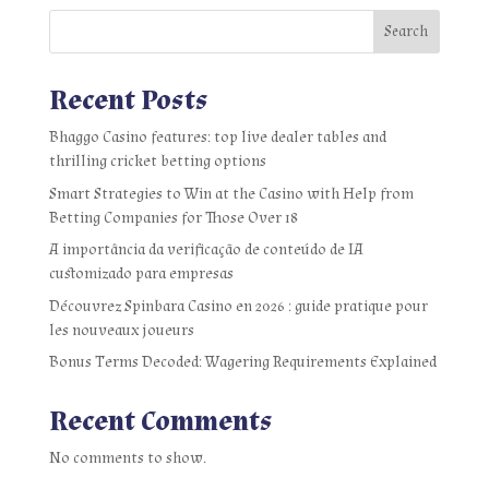
Search
Recent Posts
Bhaggo Casino features: top live dealer tables and
thrilling cricket betting options
Smart Strategies to Win at the Casino with Help from
Betting Companies for Those Over 18
A importância da verificação de conteúdo de IA
customizado para empresas
Découvrez Spinbara Casino en 2026 : guide pratique pour
les nouveaux joueurs
Bonus Terms Decoded: Wagering Requirements Explained
Recent Comments
No comments to show.