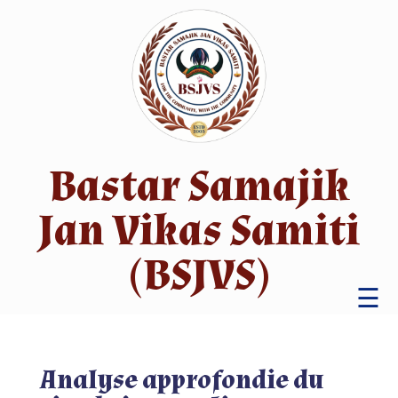
Bastar Samajik
Jan Vikas Samiti
(BSJVS)
☰
Analyse approfondie du