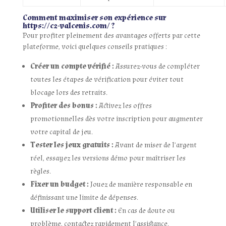
Comment maximiser son expérience sur
https://c2-valcenis.com/ ?
Pour profiter pleinement des avantages offerts par cette
plateforme, voici quelques conseils pratiques :
Créer un compte vérifié :
Assurez-vous de compléter
toutes les étapes de vérification pour éviter tout
blocage lors des retraits.
Profiter des bonus :
Activez les offres
promotionnelles dès votre inscription pour augmenter
votre capital de jeu.
Tester les jeux gratuits :
Avant de miser de l’argent
réel, essayez les versions démo pour maîtriser les
règles.
Fixer un budget :
Jouez de manière responsable en
définissant une limite de dépenses.
Utiliser le support client :
En cas de doute ou
problème, contactez rapidement l’assistance.