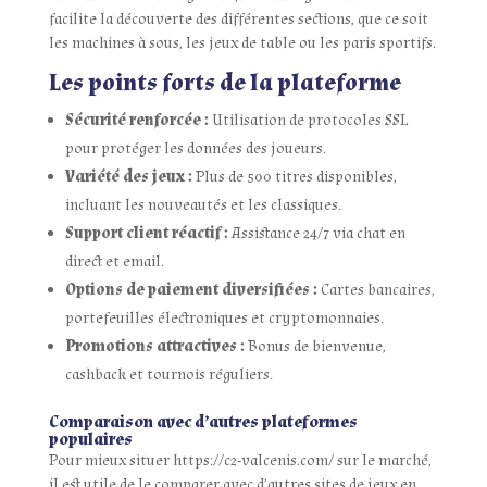
facilite la découverte des différentes sections, que ce soit
les machines à sous, les jeux de table ou les paris sportifs.
Les points forts de la plateforme
Sécurité renforcée :
Utilisation de protocoles SSL
pour protéger les données des joueurs.
Variété des jeux :
Plus de 500 titres disponibles,
incluant les nouveautés et les classiques.
Support client réactif :
Assistance 24/7 via chat en
direct et email.
Options de paiement diversifiées :
Cartes bancaires,
portefeuilles électroniques et cryptomonnaies.
Promotions attractives :
Bonus de bienvenue,
cashback et tournois réguliers.
Comparaison avec d’autres plateformes
populaires
Pour mieux situer https://c2-valcenis.com/ sur le marché,
il est utile de le comparer avec d’autres sites de jeux en