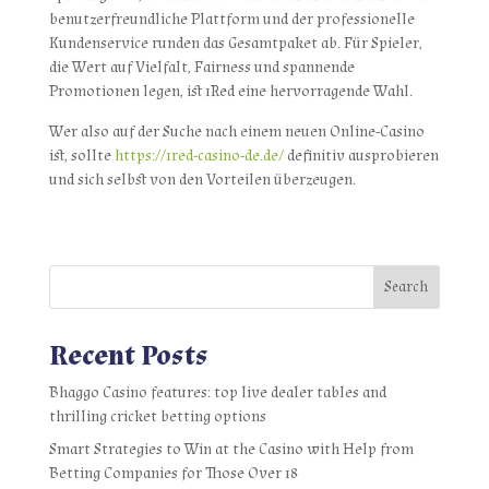
benutzerfreundliche Plattform und der professionelle
Kundenservice runden das Gesamtpaket ab. Für Spieler,
die Wert auf Vielfalt, Fairness und spannende
Promotionen legen, ist 1Red eine hervorragende Wahl.
Wer also auf der Suche nach einem neuen Online-Casino
ist, sollte
https://1red-casino-de.de/
definitiv ausprobieren
und sich selbst von den Vorteilen überzeugen.
Search
Recent Posts
Bhaggo Casino features: top live dealer tables and
thrilling cricket betting options
Smart Strategies to Win at the Casino with Help from
Betting Companies for Those Over 18