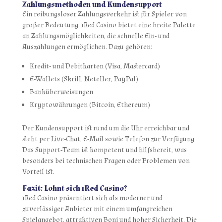
Zahlungsmethoden und Kundensupport
Ein reibungsloser Zahlungsverkehr ist für Spieler von
großer Bedeutung. 1Red Casino bietet eine breite Palette
an Zahlungsmöglichkeiten, die schnelle Ein- und
Auszahlungen ermöglichen. Dazu gehören:
Kredit- und Debitkarten (Visa, Mastercard)
E-Wallets (Skrill, Neteller, PayPal)
Banküberweisungen
Kryptowährungen (Bitcoin, Ethereum)
Der Kundensupport ist rund um die Uhr erreichbar und
steht per Live-Chat, E-Mail sowie Telefon zur Verfügung.
Das Support-Team ist kompetent und hilfsbereit, was
besonders bei technischen Fragen oder Problemen von
Vorteil ist.
Fazit: Lohnt sich 1Red Casino?
1Red Casino präsentiert sich als moderner und
zuverlässiger Anbieter mit einem umfangreichen
Spielangebot, attraktiven Boni und hoher Sicherheit. Die