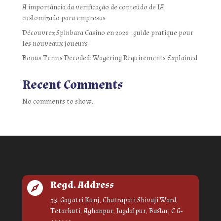
A importância da verificação de conteúdo de IA
customizado para empresas
Découvrez Spinbara Casino en 2026 : guide pratique pour
les nouveaux joueurs
Bonus Terms Decoded: Wagering Requirements Explained
Recent Comments
No comments to show.
Regd. Address

35, Gayatri Kunj, Chatrapati Shivaji Ward,
Tetarkuti, Aghanpur, Jagdalpur, Bastar, C.G-