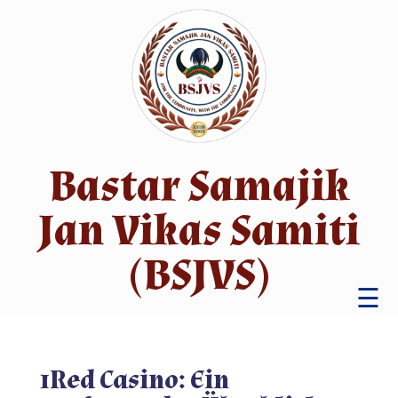
Bastar Samajik
Jan Vikas Samiti
(BSJVS)
☰
1Red Casino: Ein