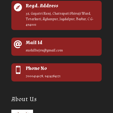
Regd. Address

35, Gayatri Kunj, Chatrapati Shivaji Ward,
Tetarkuti, Aghanpur, Jagdalpur, Bastar, C.G-
494001
Mail Id

sushilbsjvs@gmail.com
Phone No

7000414678, 9424284171
About Us