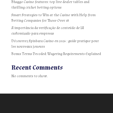
Bhaggo Casino features: top live dealer tables and
thrilling cricket betting options
Smart Strategies to Win at the Casino with Help from
Betting Companies for Those Over 18
A importância da verificação de conteúdo de IA
customizado para empresas
Découvrez Spinbara Casino en 2026 : guide pratique pour
les nouveaux joueurs
Bonus Terms Decoded: Wagering Requirements Explained
Recent Comments
No comments to show.