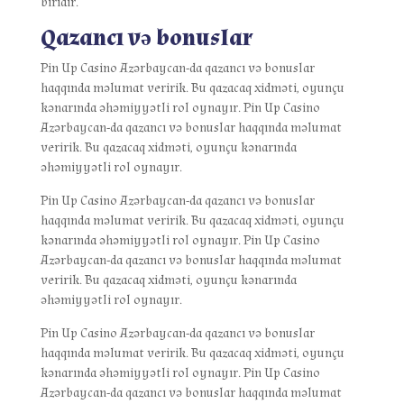
biridir.
Qazancı və bonuslar
Pin Up Casino Azərbaycan-da qazancı və bonuslar
haqqında məlumat veririk. Bu qazacaq xidməti, oyunçu
kənarında əhəmiyyətli rol oynayır. Pin Up Casino
Azərbaycan-da qazancı və bonuslar haqqında məlumat
veririk. Bu qazacaq xidməti, oyunçu kənarında
əhəmiyyətli rol oynayır.
Pin Up Casino Azərbaycan-da qazancı və bonuslar
haqqında məlumat veririk. Bu qazacaq xidməti, oyunçu
kənarında əhəmiyyətli rol oynayır. Pin Up Casino
Azərbaycan-da qazancı və bonuslar haqqında məlumat
veririk. Bu qazacaq xidməti, oyunçu kənarında
əhəmiyyətli rol oynayır.
Pin Up Casino Azərbaycan-da qazancı və bonuslar
haqqında məlumat veririk. Bu qazacaq xidməti, oyunçu
kənarında əhəmiyyətli rol oynayır. Pin Up Casino
Azərbaycan-da qazancı və bonuslar haqqında məlumat