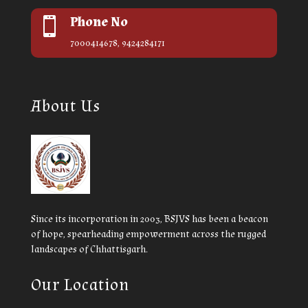
Phone No

7000414678, 9424284171
About Us
Since its incorporation in 2003, BSJVS has been a beacon
of hope, spearheading empowerment across the rugged
landscapes of Chhattisgarh.
Our Location