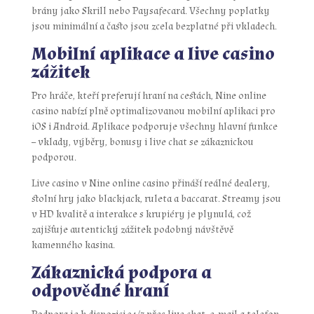
brány jako Skrill nebo Paysafecard. Všechny poplatky
jsou minimální a často jsou zcela bezplatné při vkladech.
Mobilní aplikace a live casino
zážitek
Pro hráče, kteří preferují hraní na cestách, Nine online
casino nabízí plně optimalizovanou mobilní aplikaci pro
iOS i Android. Aplikace podporuje všechny hlavní funkce
– vklady, výběry, bonusy i live chat se zákaznickou
podporou.
Live casino v Nine online casino přináší reálné dealery,
stolní hry jako blackjack, ruleta a baccarat. Streamy jsou
v HD kvalitě a interakce s krupiéry je plynulá, což
zajišťuje autentický zážitek podobný návštěvě
kamenného kasina.
Zákaznická podpora a
odpovědné hraní