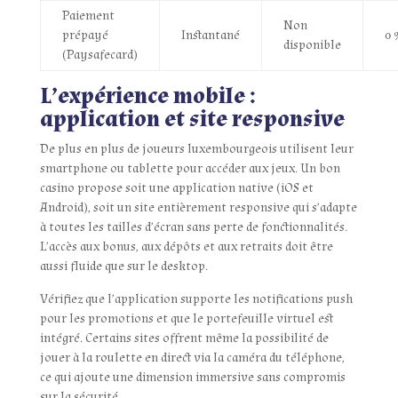
Paiement
Non
prépayé
Instantané
0 
disponible
(Paysafecard)
L’expérience mobile :
application et site responsive
De plus en plus de joueurs luxembourgeois utilisent leur
smartphone ou tablette pour accéder aux jeux. Un bon
casino propose soit une application native (iOS et
Android), soit un site entièrement responsive qui s’adapte
à toutes les tailles d’écran sans perte de fonctionnalités.
L’accès aux bonus, aux dépôts et aux retraits doit être
aussi fluide que sur le desktop.
Vérifiez que l’application supporte les notifications push
pour les promotions et que le portefeuille virtuel est
intégré. Certains sites offrent même la possibilité de
jouer à la roulette en direct via la caméra du téléphone,
ce qui ajoute une dimension immersive sans compromis
sur la sécurité.