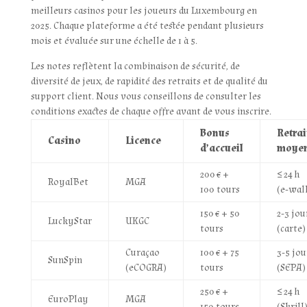
meilleurs casinos pour les joueurs du Luxembourg en
2025. Chaque plateforme a été testée pendant plusieurs
mois et évaluée sur une échelle de 1 à 5.
Les notes reflètent la combinaison de sécurité, de
diversité de jeux, de rapidité des retraits et de qualité du
support client. Nous vous conseillons de consulter les
conditions exactes de chaque offre avant de vous inscrire.
Bonus
Retrai
Casino
Licence
d’accueil
moye
200 € +
≤ 24 h
RoyalBet
MGA
100 tours
(e‑wal
150 € + 50
2‑3 jou
LuckyStar
UKGC
tours
(carte)
Curaçao
100 € + 75
3‑5 jou
SunSpin
(eCOGRA)
tours
(SEPA)
250 € +
≤ 24 h
EuroPlay
MGA
150 tours
(Skrill