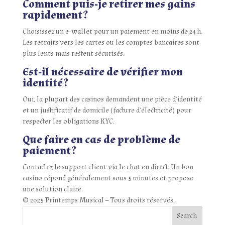
Comment puis‑je retirer mes gains
rapidement ?
Choisissez un e‑wallet pour un paiement en moins de 24 h.
Les retraits vers les cartes ou les comptes bancaires sont
plus lents mais restent sécurisés.
Est‑il nécessaire de vérifier mon
identité ?
Oui, la plupart des casinos demandent une pièce d’identité
et un justificatif de domicile (facture d’électricité) pour
respecter les obligations KYC.
Que faire en cas de problème de
paiement ?
Contactez le support client via le chat en direct. Un bon
casino répond généralement sous 5 minutes et propose
une solution claire.
© 2025 Printemps Musical – Tous droits réservés.
Search