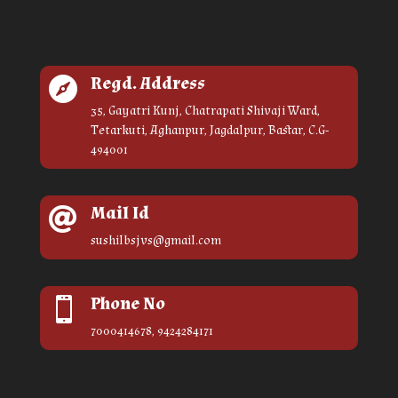
Regd. Address

35, Gayatri Kunj, Chatrapati Shivaji Ward,
Tetarkuti, Aghanpur, Jagdalpur, Bastar, C.G-
494001
Mail Id

sushilbsjvs@gmail.com
Phone No

7000414678, 9424284171