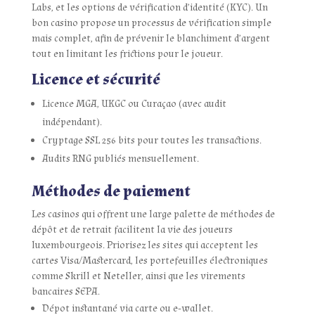
Labs, et les options de vérification d’identité (KYC). Un
bon casino propose un processus de vérification simple
mais complet, afin de prévenir le blanchiment d’argent
tout en limitant les frictions pour le joueur.
Licence et sécurité
Licence MGA, UKGC ou Curaçao (avec audit
indépendant).
Cryptage SSL 256 bits pour toutes les transactions.
Audits RNG publiés mensuellement.
Méthodes de paiement
Les casinos qui offrent une large palette de méthodes de
dépôt et de retrait facilitent la vie des joueurs
luxembourgeois. Priorisez les sites qui acceptent les
cartes Visa/Mastercard, les portefeuilles électroniques
comme Skrill et Neteller, ainsi que les virements
bancaires SEPA.
Dépot instantané via carte ou e‑wallet.